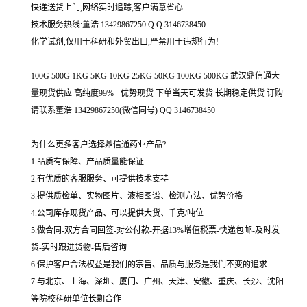
快递送货上门,网络实时追踪,客户满意省心
技术服务热线:董浩 13429867250 Q Q 3146738450
化学试剂,仅用于科研和外贸出口,严禁用于违规行为!
100G 500G 1KG 5KG 10KG 25KG 50KG 100KG 500KG 武汉鼎信通大
量现货供应 高纯度99%+ 优势现货 下单当天可发货 长期稳定供货 订购
请联系董浩 13429867250(微信同号) QQ 3146738450
为什么更多客户选择鼎信通药业产品?
1.品质有保障、产品质量能保证
2.有优质的客服服务、可提供技术支持
3.提供质检单、实物图片、液相图谱、检测方法、优势价格
4.公司库存现货产品、可以提供大货、千克/吨位
5.做合同-双方合同回签-对公付款-开据13%增值税票-快递包邮-及时发
货-实时跟进货物-售后咨询
6.保护客户合法权益是我们的宗旨、品质与服务是我们不变的追求
7.与北京、上海、深圳、厦门、广州、天津、安徽、重庆、长沙、沈阳
等院校科研单位长期合作