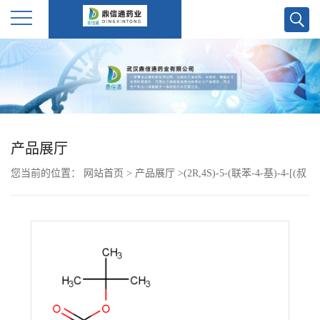
公
司
首
产品展厅
页
您当前的位置：
网站首页
>
产品展厅
>
(2R,4S)-5-(联苯-4-基)-4-[(叔
公
丁氧基羰基)氨基]-2- 甲基戊酸 (2R,4S)-5-([1, 1'-biphenyl]-4-yl)-4-
((tert-butoxycarbonyl)aMino)-2-Methylpentanoic acid
司
介
绍