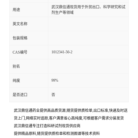
武汉鼎信通现货用于外贸出口、科学研究和试
用途
剂生产等领域
英文名称
包装规格
1012341-50-2
CAS编号
别名
99%
纯度
是否进口
否
武汉鼎信通药业提供高品质货源,随货提供质检单,出口标准,快递及时送
货上门,网络实时追踪,客户满意省心高纯度,可根据客户需求分装发货
武汉鼎信通专注打造科研试剂现货供应商
提供精品原料,随货提供质检单和检测图谱等技术资料