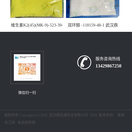
维生素K2(45)(MK-9)-523-39-
双环醇 -118159-48-1 武汉鼎
7-武汉鼎信通药业大量现货供
信通药业大量现货供应
应
服务咨询热线
13429867250
微信扫一扫
版权所有 Copyright (©) 2026
武汉鼎信通药业有限公司
XML
技术支持：
盖德
化工网
食品商务网