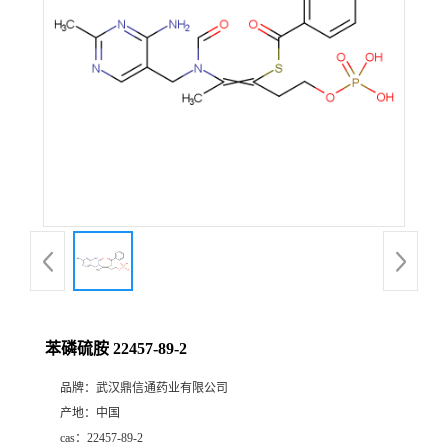
证
书
荣
誉
产
品
展
苯磷硫胺 22457-89-2
厅
品牌：
武汉鼎信通药业有限公司
产地：
中国
联
cas：
22457-89-2