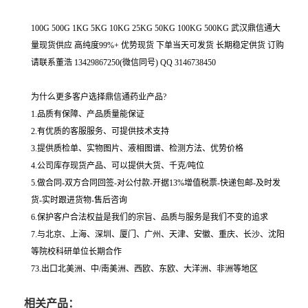
100G 500G 1KG 5KG 10KG 25KG 50KG 100KG 500KG 武汉鼎信通大
量现货供应 高纯度99%+ 优势现货 下单当天可发货 长期稳定供货 订购
请联系董浩 13429867250(微信同号) QQ 3146738450
为什么更多客户选择鼎信通药业产品?
1.品质有保障、产品质量能保证
2.有优质的客服服务、可提供技术支持
3.提供质检单、实物图片、液相图谱、检测方法、优势价格
4.公司库存现货产品、可以提供大货、千克/吨位
5.做合同-双方合同回签-对公付款-开据13%增值税票-快递包邮-及时发
货-实时跟进货物-售后咨询
6.保护客户合法权益是我们的宗旨、品质与服务是我们不变的追求
7.与北京、上海、深圳、厦门、广州、天津、安徽、重庆、长沙、沈阳
等院校科研单位长期合作
73.出口北美洲、中/南美洲、西欧、东欧、大洋洲、非洲等地区
相关产品：