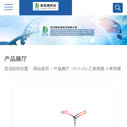
公
司
首
产品展厅
页
您当前的位置：
网站首页
>
产品展厅
>
N-[1-(S)-乙氧羰基-3-苯丙基
公
]-L- 丙氨酸 82717-96-2
司
介
绍