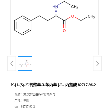
证
书
荣
誉
产
品
展
N-[1-(S)-乙氧羰基-3-苯丙基 ]-L- 丙氨酸 82717-96-2
厅
品牌：
武汉鼎信通药业有限公司
产地：
中国
联
cas：
82717-96-2