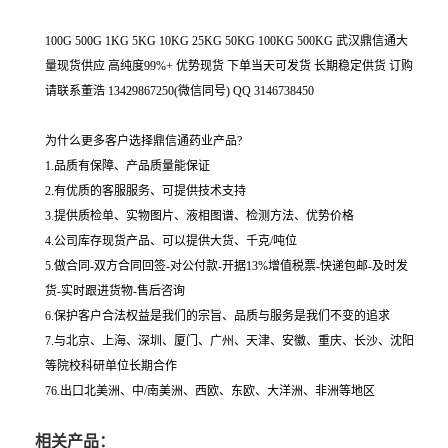
100G 500G 1KG 5KG 10KG 25KG 50KG 100KG 500KG 武汉鼎信通大
量现货供应 高纯度99%+ 优势现货 下单当天可发货 长期稳定供货 订购
请联系董浩 13429867250(微信同号) QQ 3146738450
为什么更多客户选择鼎信通药业产品?
1.品质有保障、产品质量能保证
2.有优质的客服服务、可提供技术支持
3.提供质检单、实物图片、液相图谱、检测方法、优势价格
4.公司库存现货产品、可以提供大货、千克/吨位
5.做合同-双方合同回签-对公付款-开据13%增值税票-快递包邮-及时发
货-实时跟进货物-售后咨询
6.保护客户合法权益是我们的宗旨、品质与服务是我们不变的追求
7.与北京、上海、深圳、厦门、广州、天津、安徽、重庆、长沙、沈阳
等院校科研单位长期合作
76.出口北美洲、中/南美洲、西欧、东欧、大洋洲、非洲等地区
相关产品：