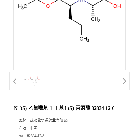
证
书
荣
誉
产
品
展
N-[(S)-乙氧羰基-1-丁基 ]-(S)-丙氨酸 82834-12-6
厅
品牌：
武汉鼎信通药业有限公司
产地：
中国
联
cas：
82834-12-6