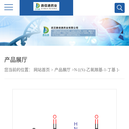
公
司
首
产品展厅
页
您当前的位置：
网站首页
>
产品展厅
>
N-[(S)-乙氧羰基-1-丁基 ]-
公
(S)-丙氨酸 82834-12-6
司
介
绍