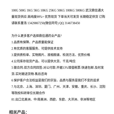
100G 500G 1KG 5KG 10KG 25KG 50KG 100KG 500KG 武汉鼎信通大
量现货供应 高纯度99%+ 优势现货 下单当天可发货 长期稳定供货 订购
请联系董浩 13429867250(微信同号) QQ 3146738450
为什么更多客户选择鼎信通药业产品?
1.品质有保障、产品质量能保证
2.有优质的客服服务、可提供技术支持
3.提供质检单、实物图片、液相图谱、检测方法、优势价格
4.公司库存现货产品、可以提供大货、千克/吨位
5.做合同-双方合同回签-对公付款-开据13%增值税票-快递包邮-及时发
货-实时跟进货物-售后咨询
6.保护客户合法权益是我们的宗旨、品质与服务是我们不变的追求
7.与北京、上海、深圳、厦门、广州、天津、安徽、重庆、长沙、沈阳
等院校科研单位长期合作
81.出口北美洲、中/南美洲、西欧、东欧、大洋洲、非洲等地区
相关产品：