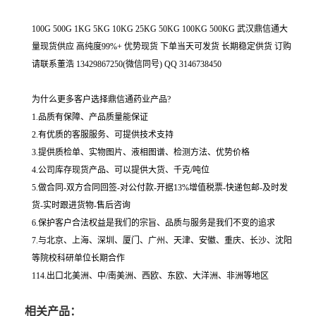
100G 500G 1KG 5KG 10KG 25KG 50KG 100KG 500KG 武汉鼎信通大
量现货供应 高纯度99%+ 优势现货 下单当天可发货 长期稳定供货 订购
请联系董浩 13429867250(微信同号) QQ 3146738450
为什么更多客户选择鼎信通药业产品?
1.品质有保障、产品质量能保证
2.有优质的客服服务、可提供技术支持
3.提供质检单、实物图片、液相图谱、检测方法、优势价格
4.公司库存现货产品、可以提供大货、千克/吨位
5.做合同-双方合同回签-对公付款-开据13%增值税票-快递包邮-及时发
货-实时跟进货物-售后咨询
6.保护客户合法权益是我们的宗旨、品质与服务是我们不变的追求
7.与北京、上海、深圳、厦门、广州、天津、安徽、重庆、长沙、沈阳
等院校科研单位长期合作
114.出口北美洲、中/南美洲、西欧、东欧、大洋洲、非洲等地区
相关产品：