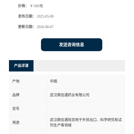
价格：
￥100/瓶
系
发布日期：
2025-05-09
方
更新日期：
2026-08-07
式
发送咨询信息
在
产品详请
线
产地
中国
留
品牌
武汉鼎信通药业有限公司
言
货号
武汉鼎信通现货用于外贸出口、科学研究和试
用途
剂生产等领域