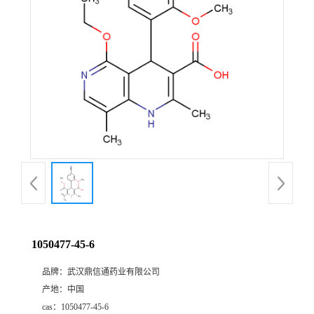
证
书
荣
誉
产
品
展
1050477-45-6
厅
品牌：
武汉鼎信通药业有限公司
产地：
中国
联
cas：
1050477-45-6