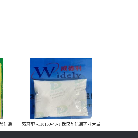
武汉鼎信通
双环醇 -118159-48-1 武汉鼎信通药业大量
现货供应