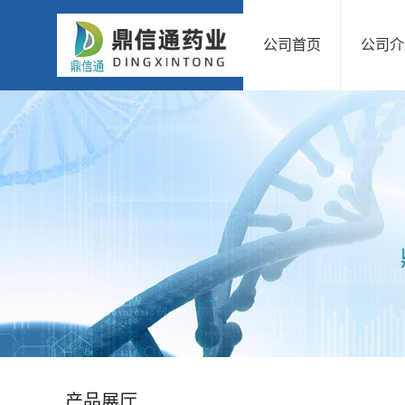
公司首页
公司介
公
司
首
页
公
司
介
绍
产品展厅