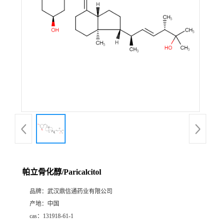
证
书
荣
誉
产
品
展
帕立骨化醇/Paricalcitol
厅
品牌：
武汉鼎信通药业有限公司
产地：
中国
联
cas：
131918-61-1