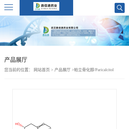
公
司
首
产品展厅
页
您当前的位置：
网站首页
>
产品展厅
>
帕立骨化醇/Paricalcitol
公
司
介
绍