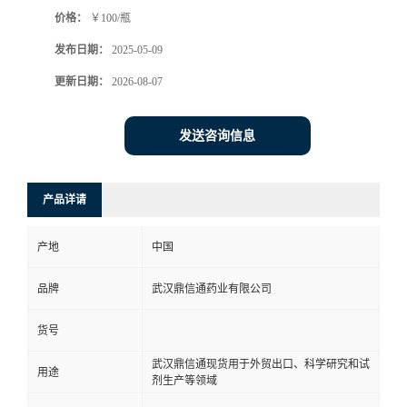
价格：
￥100/瓶
系
发布日期：
2025-05-09
方
更新日期：
2026-08-07
式
发送咨询信息
在
产品详请
线
产地
中国
留
品牌
武汉鼎信通药业有限公司
言
货号
武汉鼎信通现货用于外贸出口、科学研究和试
用途
剂生产等领域