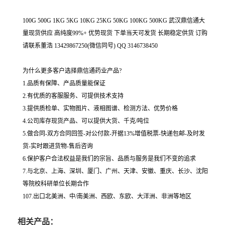
100G 500G 1KG 5KG 10KG 25KG 50KG 100KG 500KG 武汉鼎信通大
量现货供应 高纯度99%+ 优势现货 下单当天可发货 长期稳定供货 订购
请联系董浩 13429867250(微信同号) QQ 3146738450
为什么更多客户选择鼎信通药业产品?
1.品质有保障、产品质量能保证
2.有优质的客服服务、可提供技术支持
3.提供质检单、实物图片、液相图谱、检测方法、优势价格
4.公司库存现货产品、可以提供大货、千克/吨位
5.做合同-双方合同回签-对公付款-开据13%增值税票-快递包邮-及时发
货-实时跟进货物-售后咨询
6.保护客户合法权益是我们的宗旨、品质与服务是我们不变的追求
7.与北京、上海、深圳、厦门、广州、天津、安徽、重庆、长沙、沈阳
等院校科研单位长期合作
107.出口北美洲、中/南美洲、西欧、东欧、大洋洲、非洲等地区
相关产品：