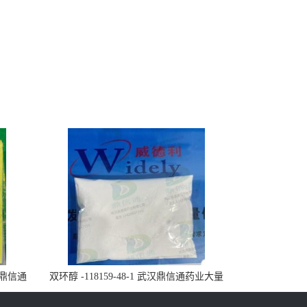
武汉鼎信通
双环醇 -118159-48-1 武汉鼎信通药业大量
现货供应