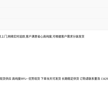
货上门,网络实时追踪,客户满意省心高纯度,可根据客户需求分装发货
汉鼎信通大量现货供应 高纯度99%+ 优势现货 下单当天可发货 长期稳定供货 订购请联系董浩 134298672