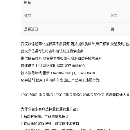
别名
99%
纯度
是否进口
否
武汉鼎信通药业提供高品质货源,随货提供质检单,出口标准,快递及时送
武汉鼎信通专注打造科研试剂现货供应商
提供精品原料,随货提供质检单和检测图谱等技术资料
快递送货上门,网络实时追踪,客户满意省心
技术服务热线:董浩 13429867250 Q Q 3146738450
化学试剂,仅用于科研和外贸出口,严禁用于违规行为!
100G 500G 1KG 5KG 10KG 25KG 50KG 100KG 500KG 武
为什么更多客户选择鼎信通药业产品?
1.品质有保障、产品质量能保证
2.有优质的客服服务、可提供技术支持