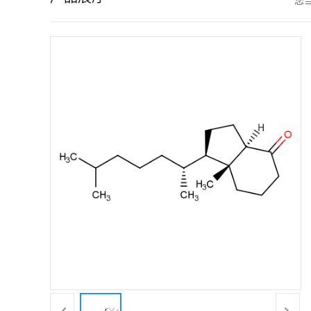
您
证
书
荣
誉
产
品
展
厅
联