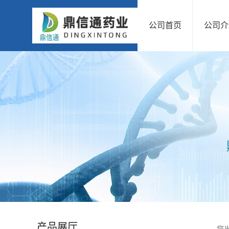
公司首页
公司介
公
司
首
页
公
司
介
绍
产品展厅