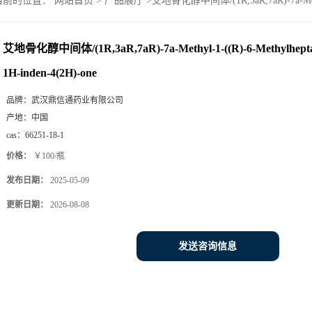
当前的位置：
网站首页
>
产品展厅
>
艾地骨化醇中间体/(1R,3aR,7aR)-7a-Methyl-1
艾地骨化醇中间体/(1R,3aR,7aR)-7a-Methyl-1-((R)-6-Methylheptan
1H-inden-4(2H)-one
品牌：
武汉鼎信通药业有限公司
产地：
中国
cas：
66251-18-1
价格：
￥100/瓶
发布日期：
2025-05-09
更新日期：
2026-08-08
发送咨询信息