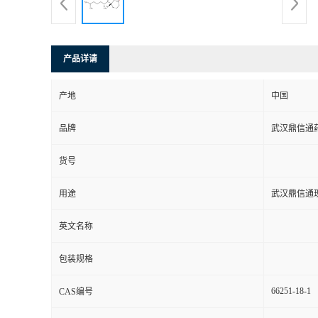
系
方
产品详请
式
产地
中国
品牌
武汉鼎信通
在
货号
线
用途
武汉鼎信通
留
英文名称
言
包装规格
66251-18-1
CAS编号