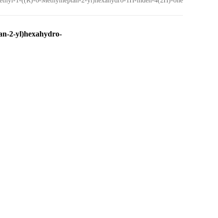
-((R)-6-Methylheptan-2-yl)hexahydro-1H-inden-4(2H)-one
-2-yl)hexahydro-