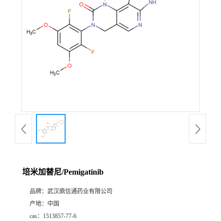
证
书
荣
誉
产
品
展
培米加替尼/Pemigatinib
厅
品牌：
武汉鼎信通药业有限公司
产地：
中国
联
cas：
1513857-77-6