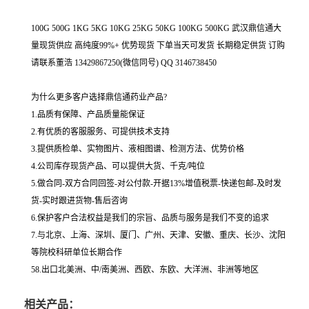
100G 500G 1KG 5KG 10KG 25KG 50KG 100KG 500KG 武汉鼎信通大
量现货供应 高纯度99%+ 优势现货 下单当天可发货 长期稳定供货 订购
请联系董浩 13429867250(微信同号) QQ 3146738450
为什么更多客户选择鼎信通药业产品?
1.品质有保障、产品质量能保证
2.有优质的客服服务、可提供技术支持
3.提供质检单、实物图片、液相图谱、检测方法、优势价格
4.公司库存现货产品、可以提供大货、千克/吨位
5.做合同-双方合同回签-对公付款-开据13%增值税票-快递包邮-及时发
货-实时跟进货物-售后咨询
6.保护客户合法权益是我们的宗旨、品质与服务是我们不变的追求
7.与北京、上海、深圳、厦门、广州、天津、安徽、重庆、长沙、沈阳
等院校科研单位长期合作
58.出口北美洲、中/南美洲、西欧、东欧、大洋洲、非洲等地区
相关产品：