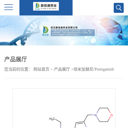
公
司
首
产品展厅
页
您当前的位置：
网站首页
>
产品展厅
>
培米加替尼/Pemigatinib
公
司
介
绍