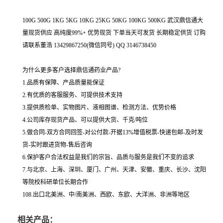
100G 500G 1KG 5KG 10KG 25KG 50KG 100KG 500KG 武汉鼎信通大
量现货供应 高纯度99%+ 优势现货 下单当天可发货 长期稳定供货 订购
请联系董浩 13429867250(微信同号) QQ 3146738450
为什么更多客户选择鼎信通药业产品?
1.品质有保障、产品质量能保证
2.有优质的客服服务、可提供技术支持
3.提供质检单、实物图片、液相图谱、检测方法、优势价格
4.公司库存现货产品、可以提供大货、千克/吨位
5.做合同-双方合同回签-对公付款-开据13%增值税票-快递包邮-及时发
货-实时跟进货物-售后咨询
6.保护客户合法权益是我们的宗旨、品质与服务是我们不变的追求
7.与北京、上海、深圳、厦门、广州、天津、安徽、重庆、长沙、沈阳
等院校科研单位长期合作
108.出口北美洲、中/南美洲、西欧、东欧、大洋洲、非洲等地区
相关产品：