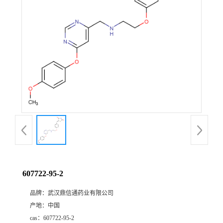
证
书
荣
誉
产
品
展
607722-95-2
厅
品牌：
武汉鼎信通药业有限公司
产地：
中国
联
cas：
607722-95-2