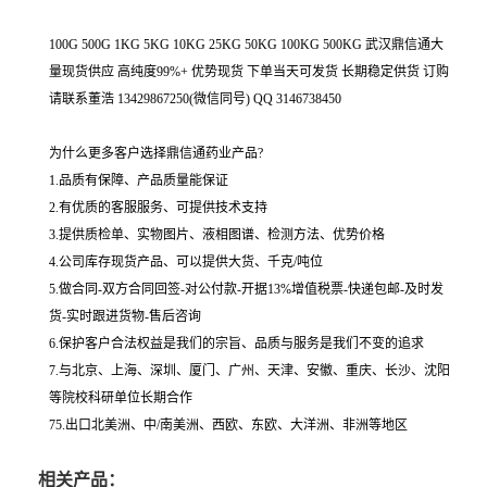
100G 500G 1KG 5KG 10KG 25KG 50KG 100KG 500KG 武汉鼎信通大
量现货供应 高纯度99%+ 优势现货 下单当天可发货 长期稳定供货 订购
请联系董浩 13429867250(微信同号) QQ 3146738450
为什么更多客户选择鼎信通药业产品?
1.品质有保障、产品质量能保证
2.有优质的客服服务、可提供技术支持
3.提供质检单、实物图片、液相图谱、检测方法、优势价格
4.公司库存现货产品、可以提供大货、千克/吨位
5.做合同-双方合同回签-对公付款-开据13%增值税票-快递包邮-及时发
货-实时跟进货物-售后咨询
6.保护客户合法权益是我们的宗旨、品质与服务是我们不变的追求
7.与北京、上海、深圳、厦门、广州、天津、安徽、重庆、长沙、沈阳
等院校科研单位长期合作
75.出口北美洲、中/南美洲、西欧、东欧、大洋洲、非洲等地区
相关产品：