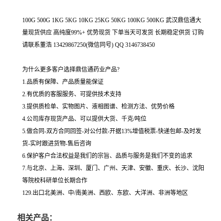
100G 500G 1KG 5KG 10KG 25KG 50KG 100KG 500KG 武汉鼎信通大
量现货供应 高纯度99%+ 优势现货 下单当天可发货 长期稳定供货 订购
请联系董浩 13429867250(微信同号) QQ 3146738450
为什么更多客户选择鼎信通药业产品?
1.品质有保障、产品质量能保证
2.有优质的客服服务、可提供技术支持
3.提供质检单、实物图片、液相图谱、检测方法、优势价格
4.公司库存现货产品、可以提供大货、千克/吨位
5.做合同-双方合同回签-对公付款-开据13%增值税票-快递包邮-及时发
货-实时跟进货物-售后咨询
6.保护客户合法权益是我们的宗旨、品质与服务是我们不变的追求
7.与北京、上海、深圳、厦门、广州、天津、安徽、重庆、长沙、沈阳
等院校科研单位长期合作
129.出口北美洲、中/南美洲、西欧、东欧、大洋洲、非洲等地区
相关产品：