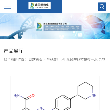
公
司
首
产品展厅
页
您当前的位置：
网站首页
>
产品展厅
>
甲苯磺酸尼拉帕布一水 合物
公
1613220-15-7
司
介
绍