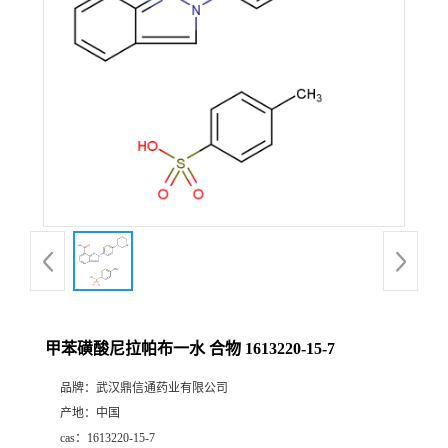
证
书
荣
誉
产
品
展
甲苯磺酸尼拉帕布一水 合物 1613220-15-7
厅
品牌：
武汉鼎信通药业有限公司
产地：
中国
联
cas：
1613220-15-7