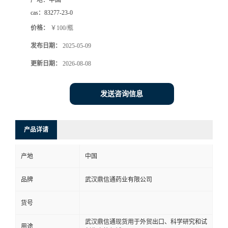
产地：
中国
cas：
83277-23-0
系
价格：
￥100/瓶
方
发布日期：
2025-05-09
更新日期：
2026-08-08
式
在
发送咨询信息
线
产品详请
留
产地
中国
言
品牌
武汉鼎信通药业有限公司
货号
武汉鼎信通现货用于外贸出口、科学研究和试
用途