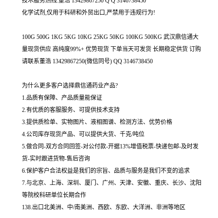
技术服务热线:董浩 13429867250 Q Q 3146738450
化学试剂,仅用于科研和外贸出口,严禁用于违规行为!
100G 500G 1KG 5KG 10KG 25KG 50KG 100KG 500KG 武汉鼎信通大
量现货供应 高纯度99%+ 优势现货 下单当天可发货 长期稳定供货 订购
请联系董浩 13429867250(微信同号) QQ 3146738450
为什么更多客户选择鼎信通药业产品?
1.品质有保障、产品质量能保证
2.有优质的客服服务、可提供技术支持
3.提供质检单、实物图片、液相图谱、检测方法、优势价格
4.公司库存现货产品、可以提供大货、千克/吨位
5.做合同-双方合同回签-对公付款-开据13%增值税票-快递包邮-及时发
货-实时跟进货物-售后咨询
6.保护客户合法权益是我们的宗旨、品质与服务是我们不变的追求
7.与北京、上海、深圳、厦门、广州、天津、安徽、重庆、长沙、沈阳
等院校科研单位长期合作
138.出口北美洲、中/南美洲、西欧、东欧、大洋洲、非洲等地区