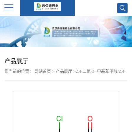
公
司
首
产品展厅
页
您当前的位置：
网站首页
>
产品展厅
>
2,4-二氯-3- 甲基苯甲酸/2,4-
公
Dichloro-3-methylbenzoic acid
司
介
绍