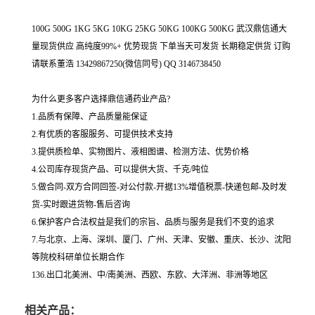
100G 500G 1KG 5KG 10KG 25KG 50KG 100KG 500KG 武汉鼎信通大
量现货供应 高纯度99%+ 优势现货 下单当天可发货 长期稳定供货 订购
请联系董浩 13429867250(微信同号) QQ 3146738450
为什么更多客户选择鼎信通药业产品?
1.品质有保障、产品质量能保证
2.有优质的客服服务、可提供技术支持
3.提供质检单、实物图片、液相图谱、检测方法、优势价格
4.公司库存现货产品、可以提供大货、千克/吨位
5.做合同-双方合同回签-对公付款-开据13%增值税票-快递包邮-及时发
货-实时跟进货物-售后咨询
6.保护客户合法权益是我们的宗旨、品质与服务是我们不变的追求
7.与北京、上海、深圳、厦门、广州、天津、安徽、重庆、长沙、沈阳
等院校科研单位长期合作
136.出口北美洲、中/南美洲、西欧、东欧、大洋洲、非洲等地区
相关产品：