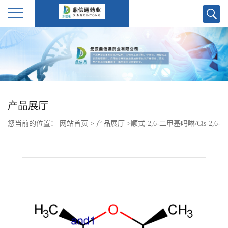
公
司
首
产品展厅
页
您当前的位置：
网站首页
>
产品展厅
>
顺式-2,6-二甲基吗啉/Cis-2,6-
公
Dimethylmorpholine
司
介
绍