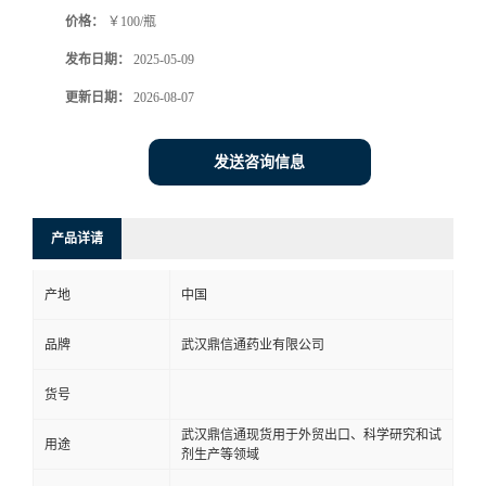
价格：
￥100/瓶
系
发布日期：
2025-05-09
方
更新日期：
2026-08-07
式
发送咨询信息
在
产品详请
线
产地
中国
留
品牌
武汉鼎信通药业有限公司
言
货号
武汉鼎信通现货用于外贸出口、科学研究和试
用途
剂生产等领域