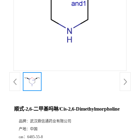
证
书
荣
誉
产
品
展
顺式-2,6-二甲基吗啉/Cis-2,6-Dimethylmorpholine
厅
品牌：
武汉鼎信通药业有限公司
产地：
中国
联
cas：
6485-55-8