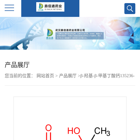
公
司
首
产品展厅
页
您当前的位置：
网站首页
>
产品展厅
>
β-羟基-β-甲基丁酸钙135236-
公
72-5
司
介
绍