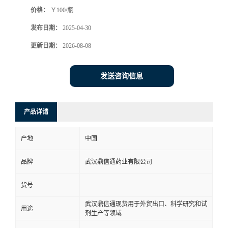
价格：
￥100/瓶
系
发布日期：
2025-04-30
方
更新日期：
2026-08-08
式
发送咨询信息
在
产品详请
线
产地
中国
留
品牌
武汉鼎信通药业有限公司
言
货号
武汉鼎信通现货用于外贸出口、科学研究和试
用途
剂生产等领域