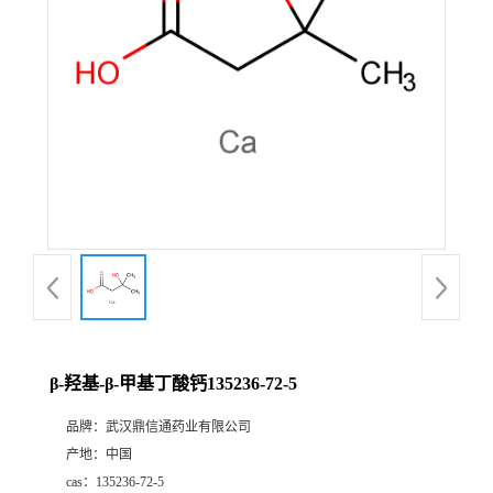
证
书
荣
誉
产
品
展
β-羟基-β-甲基丁酸钙135236-72-5
厅
品牌：
武汉鼎信通药业有限公司
产地：
中国
联
cas：
135236-72-5