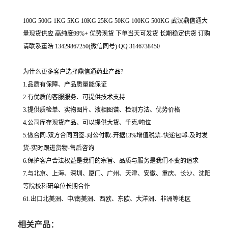
100G 500G 1KG 5KG 10KG 25KG 50KG 100KG 500KG 武汉鼎信通大
量现货供应 高纯度99%+ 优势现货 下单当天可发货 长期稳定供货 订购
请联系董浩 13429867250(微信同号) QQ 3146738450
为什么更多客户选择鼎信通药业产品?
1.品质有保障、产品质量能保证
2.有优质的客服服务、可提供技术支持
3.提供质检单、实物图片、液相图谱、检测方法、优势价格
4.公司库存现货产品、可以提供大货、千克/吨位
5.做合同-双方合同回签-对公付款-开据13%增值税票-快递包邮-及时发
货-实时跟进货物-售后咨询
6.保护客户合法权益是我们的宗旨、品质与服务是我们不变的追求
7.与北京、上海、深圳、厦门、广州、天津、安徽、重庆、长沙、沈阳
等院校科研单位长期合作
61.出口北美洲、中/南美洲、西欧、东欧、大洋洲、非洲等地区
相关产品：