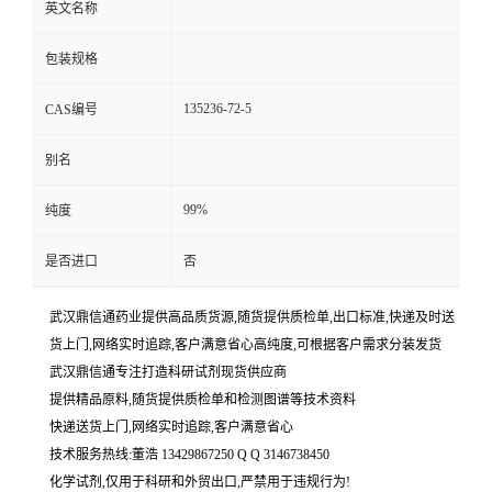
英文名称
包装规格
135236-72-5
CAS编号
别名
99%
纯度
是否进口
否
武汉鼎信通药业提供高品质货源,随货提供质检单,出口标准,快递及时送
货上门,网络实时追踪,客户满意省心高纯度,可根据客户需求分装发货
武汉鼎信通专注打造科研试剂现货供应商
提供精品原料,随货提供质检单和检测图谱等技术资料
快递送货上门,网络实时追踪,客户满意省心
技术服务热线:董浩 13429867250 Q Q 3146738450
化学试剂,仅用于科研和外贸出口,严禁用于违规行为!