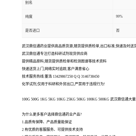
别名
99%
纯度
是否进口
否
武汉鼎信通药业提供高品质货源,随货提供质检单,出口标准,快递及时送
武汉鼎信通专注打造科研试剂现货供应商
提供精品原料,随货提供质检单和检测图谱等技术资料
快递送货上门,网络实时追踪,客户满意省心
技术服务热线:董浩 13429867250 Q Q 3146738450
化学试剂,仅用于科研和外贸出口,严禁用于违规行为!
100G 500G 1KG 5KG 10KG 25KG 50KG 100KG 500KG 武
为什么更多客户选择鼎信通药业产品?
1.品质有保障、产品质量能保证
2.有优质的客服服务、可提供技术支持