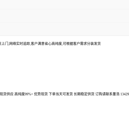
货上门,网络实时追踪,客户满意省心高纯度,可根据客户需求分装发货
汉鼎信通大量现货供应 高纯度99%+ 优势现货 下单当天可发货 长期稳定供货 订购请联系董浩 134298672