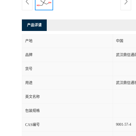
系
方
产品详请
式
产地
中国
品牌
武汉鼎信通
在
货号
线
用途
武汉鼎信通
留
英文名称
言
包装规格
9001-57-4
CAS编号