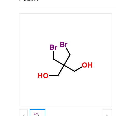
证
书
荣
誉
产
品
展
厅
联