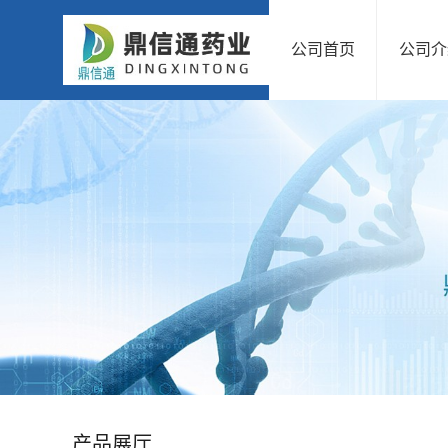
公司首页
公司介
公
司
首
页
公
司
介
绍
产品展厅