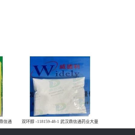
武汉鼎信通
双环醇 -118159-48-1 武汉鼎信通药业大量
现货供应