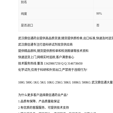
别名
99%
纯度
是否进口
否
武汉鼎信通药业提供高品质货源,随货提供质检单,出口标准,快递及时送
武汉鼎信通专注打造科研试剂现货供应商
提供精品原料,随货提供质检单和检测图谱等技术资料
快递送货上门,网络实时追踪,客户满意省心
技术服务热线:董浩 13429867250 Q Q 3146738450
化学试剂,仅用于科研和外贸出口,严禁用于违规行为!
100G 500G 1KG 5KG 10KG 25KG 50KG 100KG 500KG 武
为什么更多客户选择鼎信通药业产品?
1.品质有保障、产品质量能保证
2.有优质的客服服务、可提供技术支持