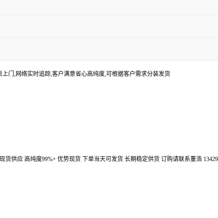
货上门,网络实时追踪,客户满意省心高纯度,可根据客户需求分装发货
汉鼎信通大量现货供应 高纯度99%+ 优势现货 下单当天可发货 长期稳定供货 订购请联系董浩 134298672