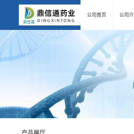
公司首页
公司介
公
司
首
页
公
司
介
绍
产品展厅