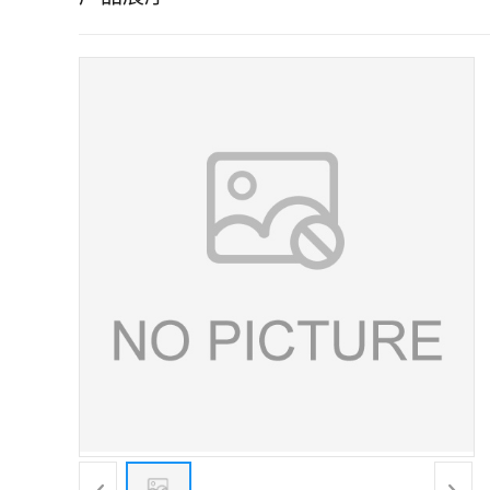
证
书
荣
誉
产
品
展
厅
联