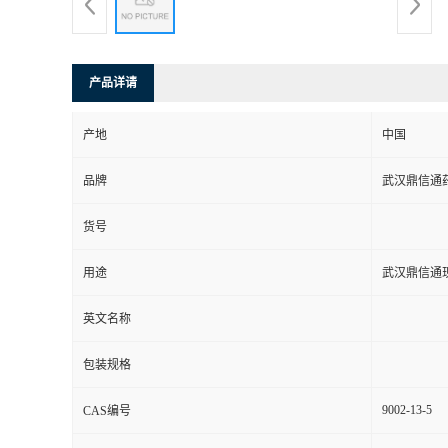
系
方
产品详请
式
产地
中国
品牌
武汉鼎信通
在
货号
线
用途
武汉鼎信通
留
英文名称
言
包装规格
9002-13-5
CAS编号