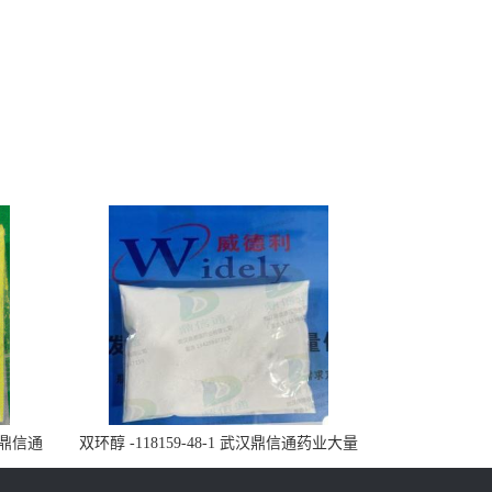
武汉鼎信通
双环醇 -118159-48-1 武汉鼎信通药业大量
现货供应