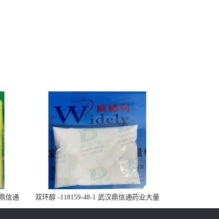
武汉鼎信通
双环醇 -118159-48-1 武汉鼎信通药业大量
现货供应