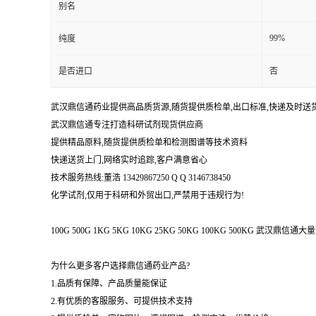
别名
99%
纯度
是否进口
否
武汉鼎信通药业提供高品质货源,随货提供质检单,出口标准,快递及时送
武汉鼎信通专注打造科研试剂现货供应商
提供精品原料,随货提供质检单和检测图谱等技术资料
快递送货上门,网络实时追踪,客户满意省心
技术服务热线:董浩 13429867250 Q Q 3146738450
化学试剂,仅用于科研和外贸出口,严禁用于违规行为!
100G 500G 1KG 5KG 10KG 25KG 50KG 100KG 500KG 武
为什么更多客户选择鼎信通药业产品?
1.品质有保障、产品质量能保证
2.有优质的客服服务、可提供技术支持