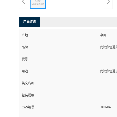
系
方
产品详请
式
产地
中国
品牌
武汉鼎信通
在
货号
线
用途
武汉鼎信通
留
英文名称
言
包装规格
9001-04-1
CAS编号