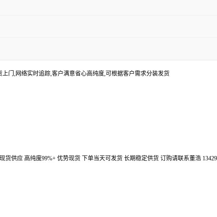
货上门,网络实时追踪,客户满意省心高纯度,可根据客户需求分装发货
汉鼎信通大量现货供应 高纯度99%+ 优势现货 下单当天可发货 长期稳定供货 订购请联系董浩 134298672