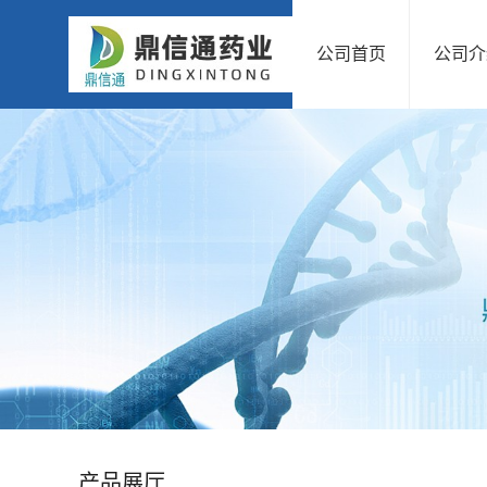
公司首页
公司介
公
司
首
页
公
司
介
绍
产品展厅