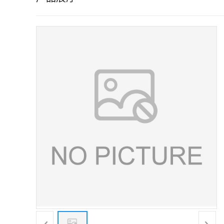
证
书
荣
誉
产
品
展
厅
联