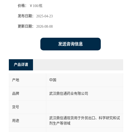
价格：
￥100/瓶
系
发布日期：
2025-04-23
方
更新日期：
2026-08-08
式
发送咨询信息
在
产品详请
线
产地
中国
留
品牌
武汉鼎信通药业有限公司
言
货号
武汉鼎信通现货用于外贸出口、科学研究和试
用途
剂生产等领域