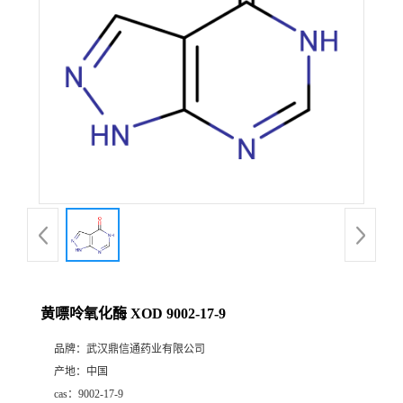
证
书
荣
誉
产
品
展
黄嘌呤氧化酶 XOD 9002-17-9
厅
品牌：
武汉鼎信通药业有限公司
产地：
中国
联
cas：
9002-17-9