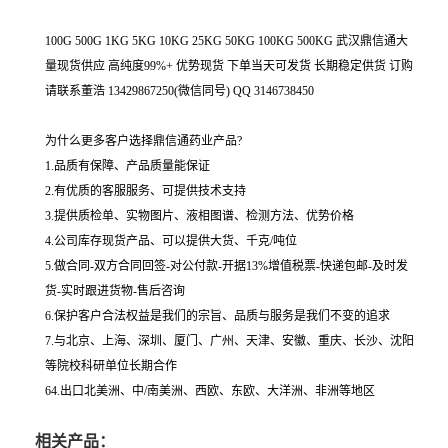
100G 500G 1KG 5KG 10KG 25KG 50KG 100KG 500KG 武汉鼎信通大
量现货供应 高纯度99%+ 优势现货 下单当天可发货 长期稳定供货 订购
请联系董浩 13429867250(微信同号) QQ 3146738450
为什么更多客户选择鼎信通药业产品?
1.品质有保障、产品质量能保证
2.有优质的客服服务、可提供技术支持
3.提供质检单、实物图片、液相图谱、检测方法、优势价格
4.公司库存现货产品、可以提供大货、千克/吨位
5.做合同-双方合同回签-对公付款-开据13%增值税票-快递包邮-及时发
货-实时跟进货物-售后咨询
6.保护客户合法权益是我们的宗旨、品质与服务是我们不变的追求
7.与北京、上海、深圳、厦门、广州、天津、安徽、重庆、长沙、沈阳
等院校科研单位长期合作
64.出口北美洲、中/南美洲、西欧、东欧、大洋洲、非洲等地区
相关产品：