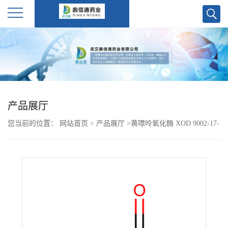
公
司
首
产品展厅
页
您当前的位置：
网站首页
>
产品展厅
>
黄嘌呤氧化酶 XOD 9002-17-
公
9
司
介
绍