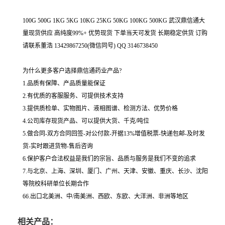
100G 500G 1KG 5KG 10KG 25KG 50KG 100KG 500KG 武汉鼎信通大
量现货供应 高纯度99%+ 优势现货 下单当天可发货 长期稳定供货 订购
请联系董浩 13429867250(微信同号) QQ 3146738450
为什么更多客户选择鼎信通药业产品?
1.品质有保障、产品质量能保证
2.有优质的客服服务、可提供技术支持
3.提供质检单、实物图片、液相图谱、检测方法、优势价格
4.公司库存现货产品、可以提供大货、千克/吨位
5.做合同-双方合同回签-对公付款-开据13%增值税票-快递包邮-及时发
货-实时跟进货物-售后咨询
6.保护客户合法权益是我们的宗旨、品质与服务是我们不变的追求
7.与北京、上海、深圳、厦门、广州、天津、安徽、重庆、长沙、沈阳
等院校科研单位长期合作
66.出口北美洲、中/南美洲、西欧、东欧、大洋洲、非洲等地区
相关产品：