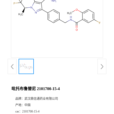
证
书
荣
誉
产
品
展
吡托布鲁替尼 2101700-15-4
厅
品牌：
武汉鼎信通药业有限公司
产地：
中国
联
cas：
2101700-15-4