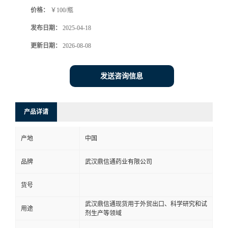
价格：
￥100/瓶
系
发布日期：
2025-04-18
方
更新日期：
2026-08-08
式
发送咨询信息
在
产品详请
线
产地
中国
留
品牌
武汉鼎信通药业有限公司
言
货号
武汉鼎信通现货用于外贸出口、科学研究和试
用途
剂生产等领域