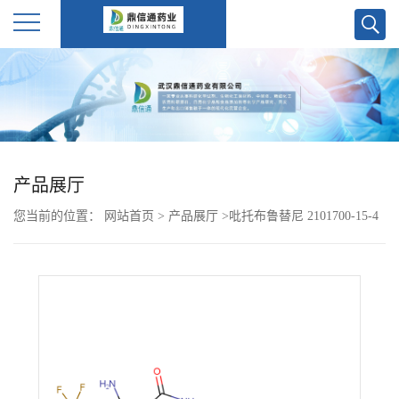
公
司
首
产品展厅
页
您当前的位置：
网站首页
>
产品展厅
>
吡托布鲁替尼 2101700-15-4
公
司
介
绍