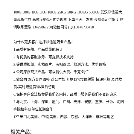
100G 500G 1KG 5KG 10KG 25KG 50KG 100KG 500KG 武汉鼎信通大
量现货供应 高纯度99%+ 优势现货 下单当天可发货 长期稳定供货 订购
请联系董浩 13429867250(微信同号) QQ 3146738450
为什么更多客户选择鼎信通药业产品?
1.品质有保障、产品质量能保证
2.有优质的客服服务、可提供技术支持
3.提供质检单、实物图片、液相图谱、检测方法、优势价格
4.公司库存现货产品、可以提供大货、千克/吨位
5.做合同-双方合同回签-对公付款-开据13%增值税票-快递包邮-及时发
货-实时跟进货物-售后咨询
6.保护客户合法权益是我们的宗旨、品质与服务是我们不变的追求
7.与北京、上海、深圳、厦门、广州、天津、安徽、重庆、长沙、沈阳
等院校科研单位长期合作
127.出口北美洲、中/南美洲、西欧、东欧、大洋洲、非洲等地区
相关产品：