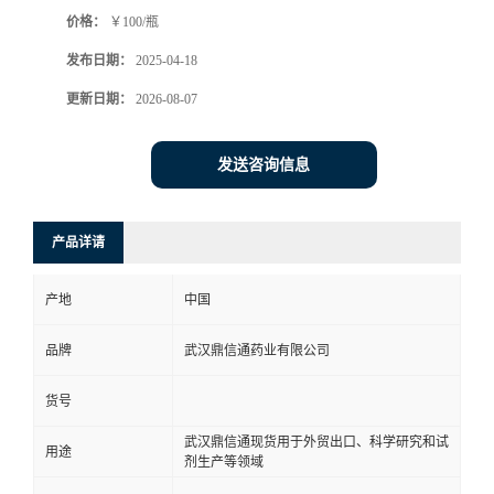
价格：
￥100/瓶
系
发布日期：
2025-04-18
方
更新日期：
2026-08-07
式
发送咨询信息
在
产品详请
线
产地
中国
留
品牌
武汉鼎信通药业有限公司
言
货号
武汉鼎信通现货用于外贸出口、科学研究和试
用途
剂生产等领域