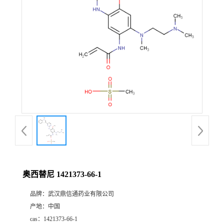
证
书
荣
誉
产
品
展
奥西替尼 1421373-66-1
厅
品牌：
武汉鼎信通药业有限公司
产地：
中国
联
cas：
1421373-66-1