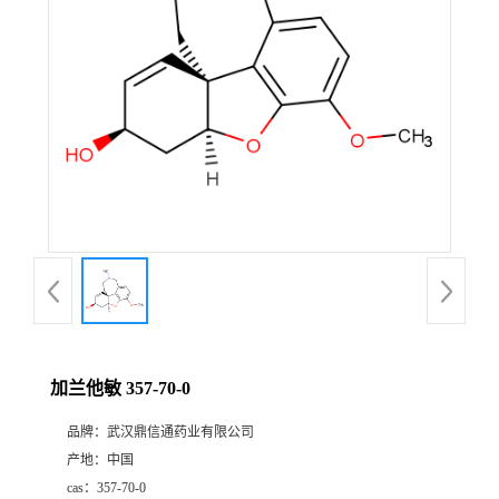
证
书
荣
誉
产
品
展
加兰他敏 357-70-0
厅
品牌：
武汉鼎信通药业有限公司
产地：
中国
联
cas：
357-70-0