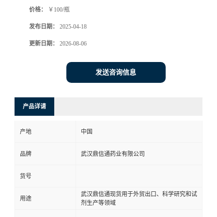
价格：
￥100/瓶
系
发布日期：
2025-04-18
方
更新日期：
2026-08-06
式
发送咨询信息
在
产品详请
线
产地
中国
留
品牌
武汉鼎信通药业有限公司
言
货号
武汉鼎信通现货用于外贸出口、科学研究和试
用途
剂生产等领域