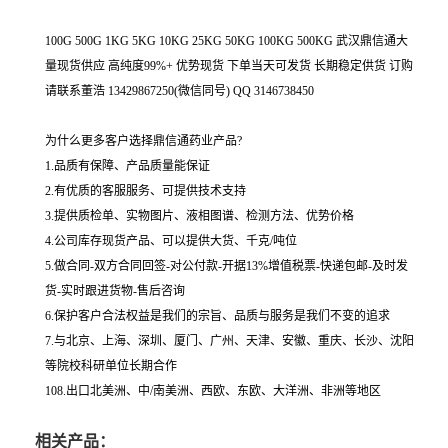
100G 500G 1KG 5KG 10KG 25KG 50KG 100KG 500KG 武汉鼎信通大
量现货供应 高纯度99%+ 优势现货 下单当天可发货 长期稳定供货 订购
请联系董浩 13429867250(微信同号) QQ 3146738450
为什么更多客户选择鼎信通药业产品?
1.品质有保障、产品质量能保证
2.有优质的客服服务、可提供技术支持
3.提供质检单、实物图片、液相图谱、检测方法、优势价格
4.公司库存现货产品、可以提供大货、千克/吨位
5.做合同-双方合同回签-对公付款-开据13%增值税票-快递包邮-及时发
货-实时跟进货物-售后咨询
6.保护客户合法权益是我们的宗旨、品质与服务是我们不变的追求
7.与北京、上海、深圳、厦门、广州、天津、安徽、重庆、长沙、沈阳
等院校科研单位长期合作
108.出口北美洲、中/南美洲、西欧、东欧、大洋洲、非洲等地区
相关产品：