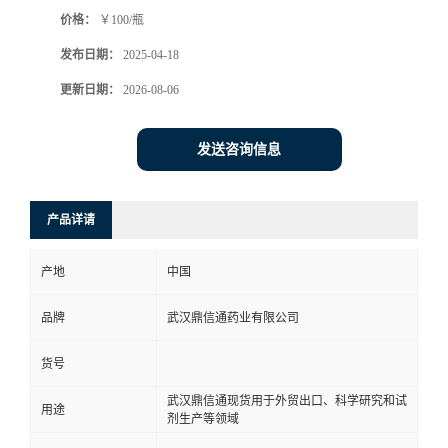
价格：
￥100/瓶
系
发布日期：
2025-04-18
方
更新日期：
2026-08-06
式
发送咨询信息
在
产品详请
线
产地
中国
留
品牌
武汉鼎信通药业有限公司
言
货号
武汉鼎信通现货用于外贸出口、科学研究和试
用途
剂生产等领域