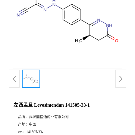
证
书
荣
誉
产
品
展
左西孟旦 Levosimendan 141505-33-1
厅
品牌：
武汉鼎信通药业有限公司
产地：
中国
联
cas：
141505-33-1