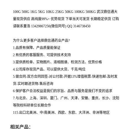
100G 500G 1KG 5KG 10KG 25KG 50KG 100KG 500KG 武汉鼎信通大
量现货供应 高纯度99%+ 优势现货 下单当天可发货 长期稳定供货 订购
请联系董浩 13429867250(微信同号) QQ 3146738450
为什么更多客户选择鼎信通药业产品?
1.品质有保障、产品质量能保证
2.有优质的客服服务、可提供技术支持
3.提供质检单、实物图片、液相图谱、检测方法、优势价格
4.公司库存现货产品、可以提供大货、千克/吨位
5.做合同-双方合同回签-对公付款-开据13%增值税票-快递包邮-及时发
货-实时跟进货物-售后咨询
6.保护客户合法权益是我们的宗旨、品质与服务是我们不变的追求
7.与北京、上海、深圳、厦门、广州、天津、安徽、重庆、长沙、沈阳
等院校科研单位长期合作
115.出口北美洲、中/南美洲、西欧、东欧、大洋洲、非洲等地区
相关产品：