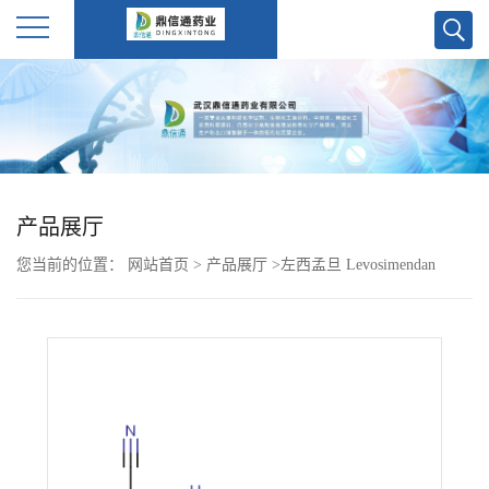
公
司
首
产品展厅
页
您当前的位置：
网站首页
>
产品展厅
>
左西孟旦 Levosimendan
公
141505-33-1
司
介
绍