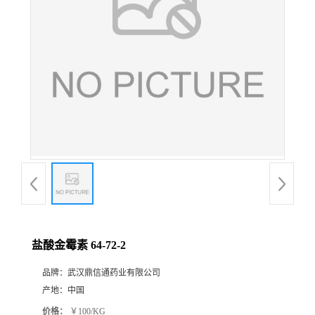
证
书
荣
誉
产
品
展
盐酸金霉素 64-72-2
厅
品牌：
武汉鼎信通药业有限公司
产地：
中国
联
价格：
￥100/KG