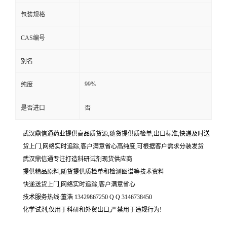
包装规格
CAS编号
别名
99%
纯度
是否进口
否
武汉鼎信通药业提供高品质货源,随货提供质检单,出口标准,快递及时送
货上门,网络实时追踪,客户满意省心高纯度,可根据客户需求分装发货
武汉鼎信通专注打造科研试剂现货供应商
提供精品原料,随货提供质检单和检测图谱等技术资料
快递送货上门,网络实时追踪,客户满意省心
技术服务热线:董浩 13429867250 Q Q 3146738450
化学试剂,仅用于科研和外贸出口,严禁用于违规行为!