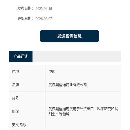
发布日期：
2025-04-16
系
更新日期：
2026-08-07
方
发送咨询信息
式
在
产品详请
线
产地
中国
留
品牌
武汉鼎信通药业有限公司
言
货号
武汉鼎信通现货用于外贸出口、科学研究和试
用途
剂生产等领域
英文名称