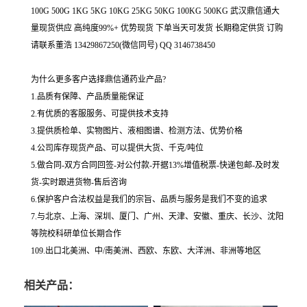
100G 500G 1KG 5KG 10KG 25KG 50KG 100KG 500KG 武汉鼎信通大
量现货供应 高纯度99%+ 优势现货 下单当天可发货 长期稳定供货 订购
请联系董浩 13429867250(微信同号) QQ 3146738450
为什么更多客户选择鼎信通药业产品?
1.品质有保障、产品质量能保证
2.有优质的客服服务、可提供技术支持
3.提供质检单、实物图片、液相图谱、检测方法、优势价格
4.公司库存现货产品、可以提供大货、千克/吨位
5.做合同-双方合同回签-对公付款-开据13%增值税票-快递包邮-及时发
货-实时跟进货物-售后咨询
6.保护客户合法权益是我们的宗旨、品质与服务是我们不变的追求
7.与北京、上海、深圳、厦门、广州、天津、安徽、重庆、长沙、沈阳
等院校科研单位长期合作
109.出口北美洲、中/南美洲、西欧、东欧、大洋洲、非洲等地区
相关产品：