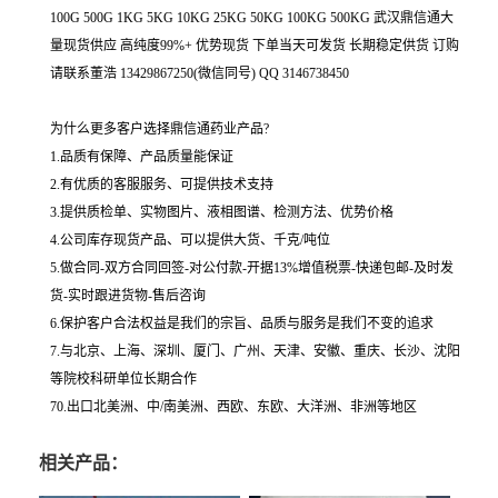
100G 500G 1KG 5KG 10KG 25KG 50KG 100KG 500KG 武汉鼎信通大
量现货供应 高纯度99%+ 优势现货 下单当天可发货 长期稳定供货 订购
请联系董浩 13429867250(微信同号) QQ 3146738450
为什么更多客户选择鼎信通药业产品?
1.品质有保障、产品质量能保证
2.有优质的客服服务、可提供技术支持
3.提供质检单、实物图片、液相图谱、检测方法、优势价格
4.公司库存现货产品、可以提供大货、千克/吨位
5.做合同-双方合同回签-对公付款-开据13%增值税票-快递包邮-及时发
货-实时跟进货物-售后咨询
6.保护客户合法权益是我们的宗旨、品质与服务是我们不变的追求
7.与北京、上海、深圳、厦门、广州、天津、安徽、重庆、长沙、沈阳
等院校科研单位长期合作
70.出口北美洲、中/南美洲、西欧、东欧、大洋洲、非洲等地区
相关产品：