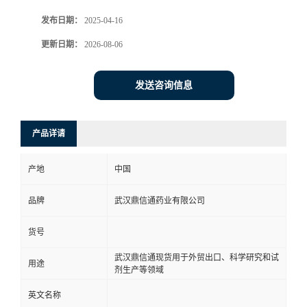
发布日期：
2025-04-16
系
更新日期：
2026-08-06
方
发送咨询信息
式
在
产品详请
线
产地
中国
留
品牌
武汉鼎信通药业有限公司
言
货号
武汉鼎信通现货用于外贸出口、科学研究和试
用途
剂生产等领域
英文名称