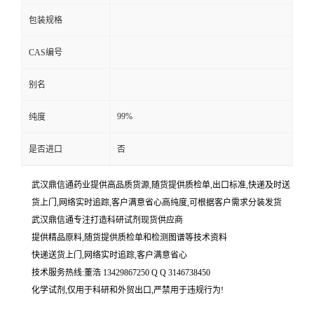
包装规格
CAS编号
别名
99%
纯度
是否进口
否
武汉鼎信通药业提供高品质货源,随货提供质检单,出口标准,快递及时送
货上门,网络实时追踪,客户满意省心高纯度,可根据客户需求分装发货
武汉鼎信通专注打造科研试剂现货供应商
提供精品原料,随货提供质检单和检测图谱等技术资料
快递送货上门,网络实时追踪,客户满意省心
技术服务热线:董浩 13429867250 Q Q 3146738450
化学试剂,仅用于科研和外贸出口,严禁用于违规行为!