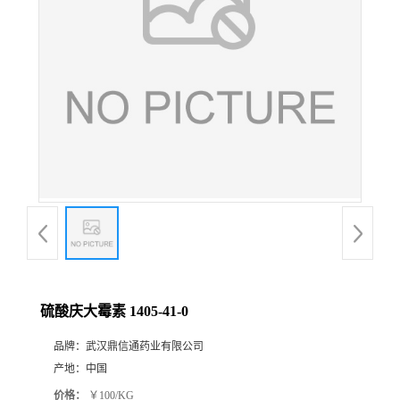
证
书
荣
誉
产
品
展
硫酸庆大霉素 1405-41-0
厅
品牌：
武汉鼎信通药业有限公司
产地：
中国
联
价格：
￥100/KG