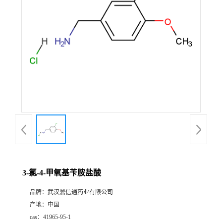
证
书
荣
誉
产
品
展
3-氯-4-甲氧基苄胺盐酸
厅
品牌：
武汉鼎信通药业有限公司
产地：
中国
联
cas：
41965-95-1