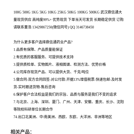
100G 500G 1KG 5KG 10KG 25KG 50KG 100KG 500KG 武汉鼎信通大
量现货供应 高纯度99%+ 优势现货 下单当天可发货 长期稳定供货 订购
请联系董浩 13429867250(微信同号) QQ 3146738450
为什么更多客户选择鼎信通药业产品?
1.品质有保障、产品质量能保证
2.有优质的客服服务、可提供技术支持
3.提供质检单、实物图片、液相图谱、检测方法、优势价格
4.公司库存现货产品、可以提供大货、千克/吨位
5.做合同-双方合同回签-对公付款-开据13%增值税票-快递包邮-及时发
货-实时跟进货物-售后咨询
6.保护客户合法权益是我们的宗旨、品质与服务是我们不变的追求
7.与北京、上海、深圳、厦门、广州、天津、安徽、重庆、长沙、沈阳
等院校科研单位长期合作
74.出口北美洲、中/南美洲、西欧、东欧、大洋洲、非洲等地区
相关产品：