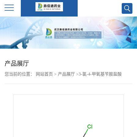
公
司
首
产品展厅
页
您当前的位置：
网站首页
>
产品展厅
>
3-氯-4-甲氧基苄胺盐酸
公
司
介
绍