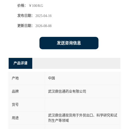
价格：
￥100/KG
系
发布日期：
2025-04-16
方
更新日期：
2026-08-08
式
发送咨询信息
在
产品详请
线
产地
中国
留
品牌
武汉鼎信通药业有限公司
言
货号
武汉鼎信通现货用于外贸出口、科学研究和试
用途
剂生产等领域