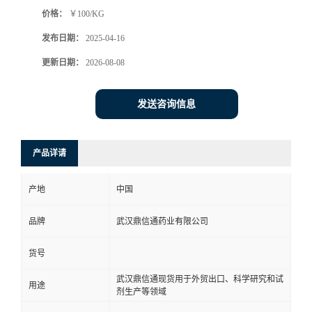
价格：
￥100/KG
系
发布日期：
2025-04-16
方
更新日期：
2026-08-08
式
发送咨询信息
在
产品详请
线
产地
中国
留
品牌
武汉鼎信通药业有限公司
言
货号
武汉鼎信通现货用于外贸出口、科学研究和试
用途
剂生产等领域