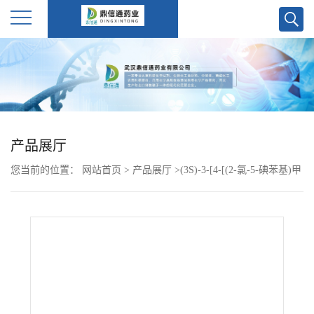
公
司
首
产品展厅
页
您当前的位置：
网站首页
>
产品展厅
>
(3S)-3-[4-[(2-氯-5-碘苯基)甲
公
基]苯氧基]四氢呋喃
司
介
绍