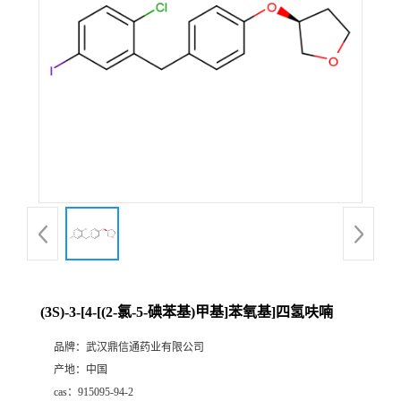
证
书
荣
誉
产
品
展
(3S)-3-[4-[(2-氯-5-碘苯基)甲基]苯氧基]四氢呋喃
厅
品牌：
武汉鼎信通药业有限公司
产地：
中国
联
cas：
915095-94-2