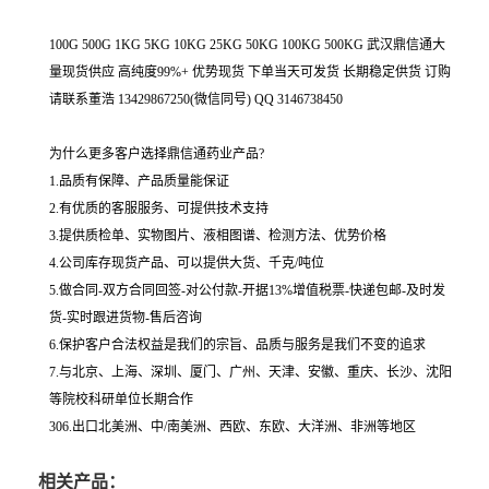
100G 500G 1KG 5KG 10KG 25KG 50KG 100KG 500KG 武汉鼎信通大
量现货供应 高纯度99%+ 优势现货 下单当天可发货 长期稳定供货 订购
请联系董浩 13429867250(微信同号) QQ 3146738450
为什么更多客户选择鼎信通药业产品?
1.品质有保障、产品质量能保证
2.有优质的客服服务、可提供技术支持
3.提供质检单、实物图片、液相图谱、检测方法、优势价格
4.公司库存现货产品、可以提供大货、千克/吨位
5.做合同-双方合同回签-对公付款-开据13%增值税票-快递包邮-及时发
货-实时跟进货物-售后咨询
6.保护客户合法权益是我们的宗旨、品质与服务是我们不变的追求
7.与北京、上海、深圳、厦门、广州、天津、安徽、重庆、长沙、沈阳
等院校科研单位长期合作
306.出口北美洲、中/南美洲、西欧、东欧、大洋洲、非洲等地区
相关产品：