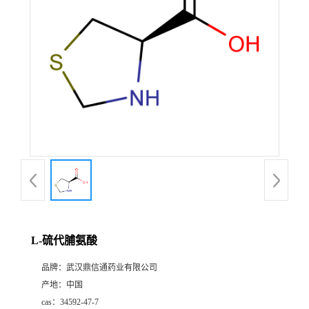
证
书
荣
誉
产
品
展
L-硫代脯氨酸
厅
品牌：
武汉鼎信通药业有限公司
产地：
中国
联
cas：
34592-47-7