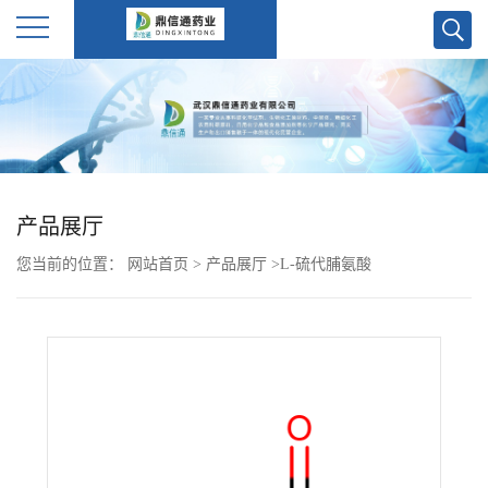
公
司
首
产品展厅
页
您当前的位置：
网站首页
>
产品展厅
>
L-硫代脯氨酸
公
司
介
绍