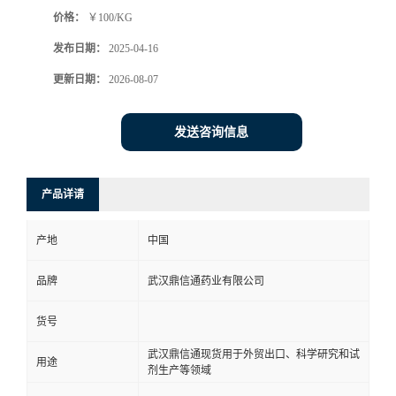
价格：
￥100/KG
系
发布日期：
2025-04-16
方
更新日期：
2026-08-07
式
发送咨询信息
在
产品详请
线
产地
中国
留
品牌
武汉鼎信通药业有限公司
言
货号
武汉鼎信通现货用于外贸出口、科学研究和试
用途
剂生产等领域