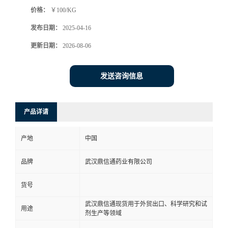
价格：
￥100/KG
系
发布日期：
2025-04-16
方
更新日期：
2026-08-06
式
发送咨询信息
在
产品详请
线
产地
中国
留
品牌
武汉鼎信通药业有限公司
言
货号
武汉鼎信通现货用于外贸出口、科学研究和试
用途
剂生产等领域