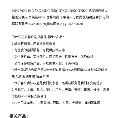
100G 500G 1KG 5KG 10KG 25KG 50KG 100KG 500KG 武汉鼎信通大
量现货供应 高纯度99%+ 优势现货 下单当天可发货 长期稳定供货 订购
请联系董浩 13429867250(微信同号) QQ 3146738450
为什么更多客户选择鼎信通药业产品?
1.品质有保障、产品质量能保证
2.有优质的客服服务、可提供技术支持
3.提供质检单、实物图片、液相图谱、检测方法、优势价格
4.公司库存现货产品、可以提供大货、千克/吨位
5.做合同-双方合同回签-对公付款-开据13%增值税票-快递包邮-及时发
货-实时跟进货物-售后咨询
6.保护客户合法权益是我们的宗旨、品质与服务是我们不变的追求
7.与北京、上海、深圳、厦门、广州、天津、安徽、重庆、长沙、沈阳
等院校科研单位长期合作
113.出口北美洲、中/南美洲、西欧、东欧、大洋洲、非洲等地区
相关产品：