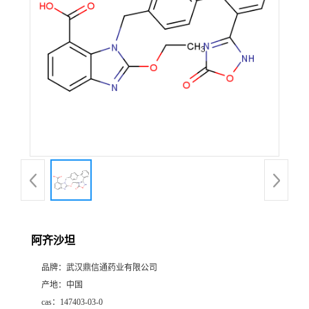
证
书
荣
誉
产
品
展
阿齐沙坦
厅
品牌：
武汉鼎信通药业有限公司
产地：
中国
联
cas：
147403-03-0