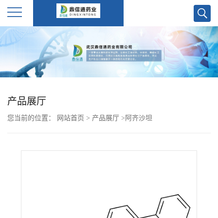
公
司
首
产品展厅
页
您当前的位置：
网站首页
>
产品展厅
>
阿齐沙坦
公
司
介
绍