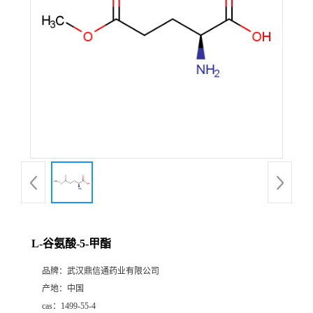
证
书
荣
誉
产
品
展
L-谷氨酸-5-甲酯
厅
品牌：
武汉鼎信通药业有限公司
产地：
中国
联
cas：
1499-55-4