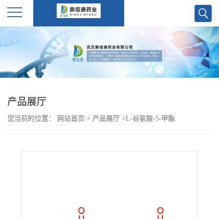
公
司
首
产品展厅
页
您当前的位置：
网站首页
>
产品展厅
>
L-谷氨酸-5-甲酯
公
司
介
绍