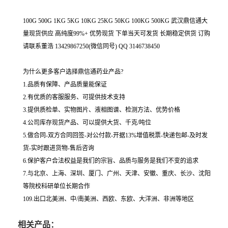
100G 500G 1KG 5KG 10KG 25KG 50KG 100KG 500KG 武汉鼎信通大
量现货供应 高纯度99%+ 优势现货 下单当天可发货 长期稳定供货 订购
请联系董浩 13429867250(微信同号) QQ 3146738450
为什么更多客户选择鼎信通药业产品?
1.品质有保障、产品质量能保证
2.有优质的客服服务、可提供技术支持
3.提供质检单、实物图片、液相图谱、检测方法、优势价格
4.公司库存现货产品、可以提供大货、千克/吨位
5.做合同-双方合同回签-对公付款-开据13%增值税票-快递包邮-及时发
货-实时跟进货物-售后咨询
6.保护客户合法权益是我们的宗旨、品质与服务是我们不变的追求
7.与北京、上海、深圳、厦门、广州、天津、安徽、重庆、长沙、沈阳
等院校科研单位长期合作
109.出口北美洲、中/南美洲、西欧、东欧、大洋洲、非洲等地区
相关产品：