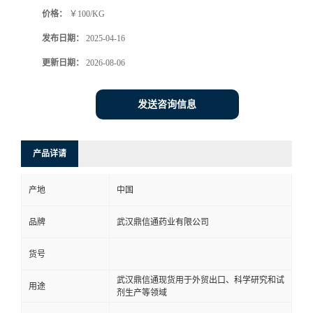
价格：
￥100/KG
系
发布日期：
2025-04-16
方
更新日期：
2026-08-06
式
发送咨询信息
在
产品详请
线
产地
中国
留
品牌
武汉鼎信通药业有限公司
言
货号
武汉鼎信通现货用于外贸出口、科学研究和试
用途
剂生产等领域