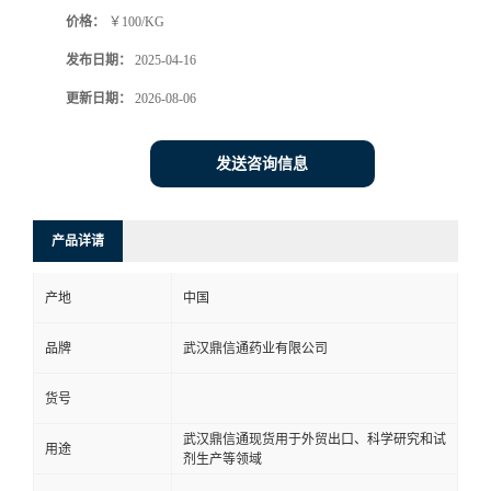
价格：
￥100/KG
系
发布日期：
2025-04-16
方
更新日期：
2026-08-06
式
发送咨询信息
在
产品详请
线
产地
中国
留
品牌
武汉鼎信通药业有限公司
言
货号
武汉鼎信通现货用于外贸出口、科学研究和试
用途
剂生产等领域