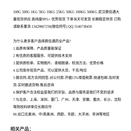
100G 500G 1KG 5KG 10KG 25KG 50KG 100KG 500KG 武汉鼎信通大
量现货供应 高纯度99%+ 优势现货 下单当天可发货 长期稳定供货 订购
请联系董浩 13429867250(微信同号) QQ 3146738450
为什么更多客户选择鼎信通药业产品?
1.品质有保障、产品质量能保证
2.有优质的客服服务、可提供技术支持
3.提供质检单、实物图片、液相图谱、检测方法、优势价格
4.公司库存现货产品、可以提供大货、千克/吨位
5.做合同-双方合同回签-对公付款-开据13%增值税票-快递包邮-及时发
货-实时跟进货物-售后咨询
6.保护客户合法权益是我们的宗旨、品质与服务是我们不变的追求
7.与北京、上海、深圳、厦门、广州、天津、安徽、重庆、长沙、沈阳
等院校科研单位长期合作
66.出口北美洲、中/南美洲、西欧、东欧、大洋洲、非洲等地区
相关产品：