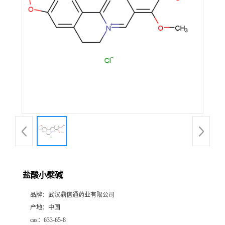
证
书
荣
誉
产
品
展
盐酸小檗碱
厅
品牌：
武汉鼎信通药业有限公司
产地：
中国
联
cas：
633-65-8