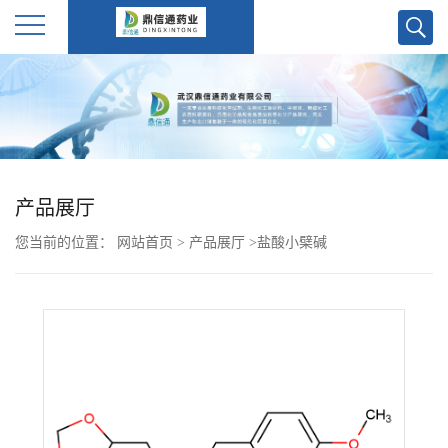
公
司
首
产品展厅
页
您当前的位置：
网站首页
>
产品展厅
>
盐酸小檗碱
公
司
介
绍