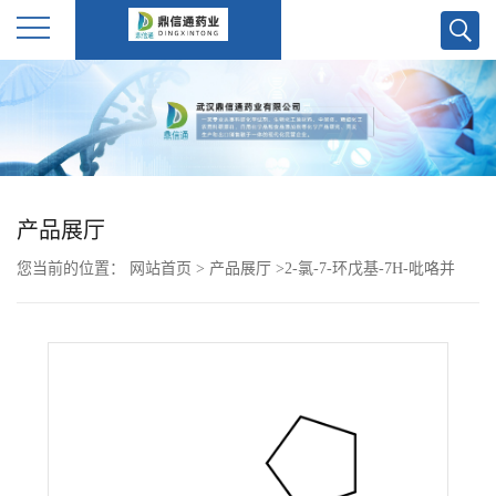
公
司
首
产品展厅
页
您当前的位置：
网站首页
>
产品展厅
>
2-氯-7-环戊基-7H-吡咯并
公
[2,3-D]嘧啶-6-甲醇
司
介
绍