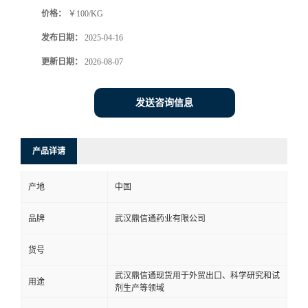
价格：
￥100/KG
系
发布日期：
2025-04-16
方
更新日期：
2026-08-07
式
发送咨询信息
在
产品详请
线
产地
中国
留
品牌
武汉鼎信通药业有限公司
言
货号
武汉鼎信通现货用于外贸出口、科学研究和试
用途
剂生产等领域