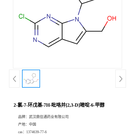
证
书
荣
誉
产
品
展
2-氯-7-环戊基-7H-吡咯并[2,3-D]嘧啶-6-甲醇
厅
品牌：
武汉鼎信通药业有限公司
产地：
中国
联
cas：
1374639-77-6