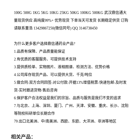
100G 500G 1KG 5KG 10KG 25KG 50KG 100KG 500KG 武汉鼎信通大
量现货供应 高纯度99%+ 优势现货 下单当天可发货 长期稳定供货 订购
请联系董浩 13429867250(微信同号) QQ 3146738450
为什么更多客户选择鼎信通药业产品?
1.品质有保障、产品质量能保证
2.有优质的客服服务、可提供技术支持
3.提供质检单、实物图片、液相图谱、检测方法、优势价格
4.公司库存现货产品、可以提供大货、千克/吨位
5.做合同-双方合同回签-对公付款-开据13%增值税票-快递包邮-及时发
货-实时跟进货物-售后咨询
6.保护客户合法权益是我们的宗旨、品质与服务是我们不变的追求
7.与北京、上海、深圳、厦门、广州、天津、安徽、重庆、长沙、沈阳
等院校科研单位长期合作
79.出口北美洲、中/南美洲、西欧、东欧、大洋洲、非洲等地区
相关产品：