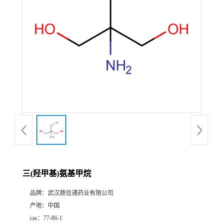
证
书
荣
誉
产
品
展
三(羟甲基)氨基甲烷
厅
品牌：
武汉鼎信通药业有限公司
产地：
中国
联
cas：
77-86-1