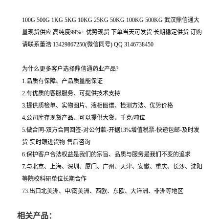
100G 500G 1KG 5KG 10KG 25KG 50KG 100KG 500KG 武汉鼎信通大
量现货供应 高纯度99%+ 优势现货 下单当天可发货 长期稳定供货 订购
请联系董浩 13429867250(微信同号) QQ 3146738450
为什么更多客户选择鼎信通药业产品?
1.品质有保障、产品质量能保证
2.有优质的客服服务、可提供技术支持
3.提供质检单、实物图片、液相图谱、检测方法、优势价格
4.公司库存现货产品、可以提供大货、千克/吨位
5.做合同-双方合同回签-对公付款-开据13%增值税票-快递包邮-及时发
货-实时跟进货物-售后咨询
6.保护客户合法权益是我们的宗旨、品质与服务是我们不变的追求
7.与北京、上海、深圳、厦门、广州、天津、安徽、重庆、长沙、沈阳
等院校科研单位长期合作
73.出口北美洲、中/南美洲、西欧、东欧、大洋洲、非洲等地区
相关产品：