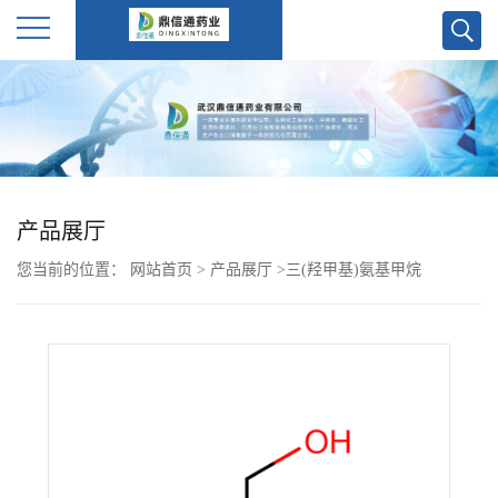
公
司
首
产品展厅
页
您当前的位置：
网站首页
>
产品展厅
>
三(羟甲基)氨基甲烷
公
司
介
绍