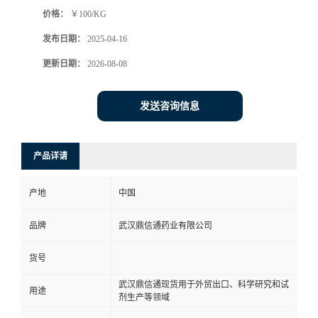
价格：
￥100/KG
系
发布日期：
2025-04-16
方
更新日期：
2026-08-08
式
发送咨询信息
在
产品详请
线
产地
中国
留
品牌
武汉鼎信通药业有限公司
言
货号
武汉鼎信通现货用于外贸出口、科学研究和试
用途
剂生产等领域