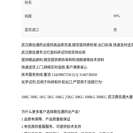
别名
99%
纯度
是否进口
否
武汉鼎信通药业提供高品质货源,随货提供质检单,出口标准,快递及时送
武汉鼎信通专注打造科研试剂现货供应商
提供精品原料,随货提供质检单和检测图谱等技术资料
快递送货上门,网络实时追踪,客户满意省心
技术服务热线:董浩 13429867250 Q Q 3146738450
化学试剂,仅用于科研和外贸出口,严禁用于违规行为!
100G 500G 1KG 5KG 10KG 25KG 50KG 100KG 500KG 武
为什么更多客户选择鼎信通药业产品?
1.品质有保障、产品质量能保证
2.有优质的客服服务、可提供技术支持