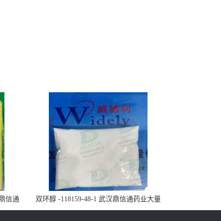
武汉鼎信通
双环醇 -118159-48-1 武汉鼎信通药业大量
现货供应