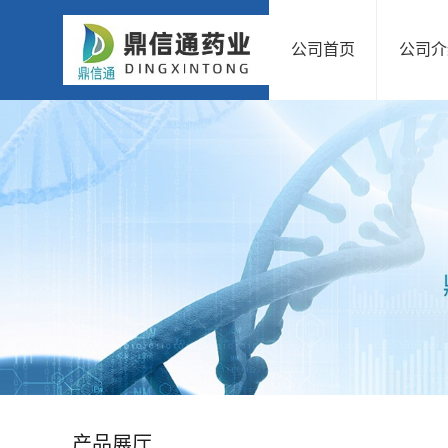
公司首页
公司介
公
司
首
页
公
司
介
绍
产品展厅