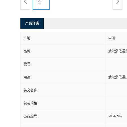
系
方
产品详请
式
产地
中国
品牌
武汉鼎信通
在
货号
线
用途
武汉鼎信通
留
英文名称
言
包装规格
5934-29-2
CAS编号