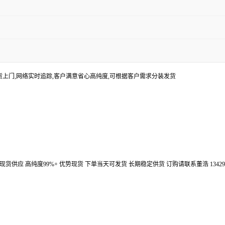
货上门,网络实时追踪,客户满意省心高纯度,可根据客户需求分装发货
汉鼎信通大量现货供应 高纯度99%+ 优势现货 下单当天可发货 长期稳定供货 订购请联系董浩 134298672