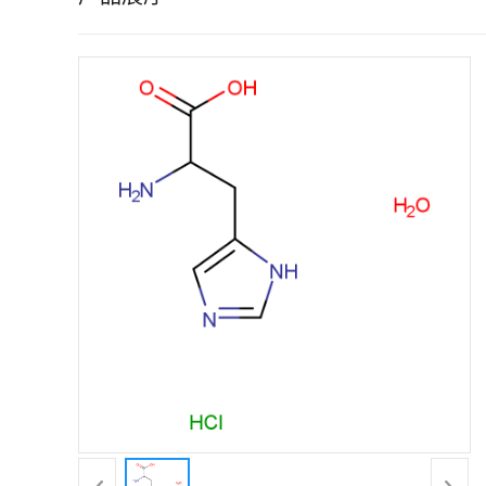
证
书
荣
誉
产
品
展
厅
联