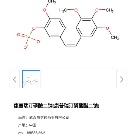
证
书
荣
誉
产
品
展
康普瑞汀磷酸二钠(康普瑞汀磷酸酯二钠)
厅
品牌：
武汉鼎信通药业有限公司
产地：
中国
联
cas：
168555-66-6