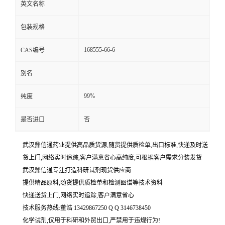
英文名称
包装规格
168555-66-6
CAS编号
别名
99%
纯度
是否进口
否
武汉鼎信通药业提供高品质货源,随货提供质检单,出口标准,快递及时送
货上门,网络实时追踪,客户满意省心高纯度,可根据客户需求分装发货
武汉鼎信通专注打造科研试剂现货供应商
提供精品原料,随货提供质检单和检测图谱等技术资料
快递送货上门,网络实时追踪,客户满意省心
技术服务热线:董浩 13429867250 Q Q 3146738450
化学试剂,仅用于科研和外贸出口,严禁用于违规行为!