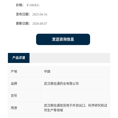
价格：
￥100/KG
系
发布日期：
2025-04-16
方
更新日期：
2026-08-07
式
发送咨询信息
在
产品详请
线
产地
中国
留
品牌
武汉鼎信通药业有限公司
言
货号
武汉鼎信通现货用于外贸出口、科学研究和试
用途
剂生产等领域