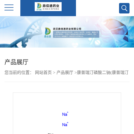
公
司
首
产品展厅
页
您当前的位置：
网站首页
>
产品展厅
>
康普瑞汀磷酸二钠(康普瑞汀
公
磷酸酯二钠)
司
介
绍