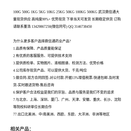
100G 500G 1KG 5KG 10KG 25KG 50KG 100KG 500KG 武汉鼎信通大
量现货供应 高纯度99%+ 优势现货 下单当天可发货 长期稳定供货 订购
请联系董浩 13429867250(微信同号) QQ 3146738450
为什么更多客户选择鼎信通药业产品?
1.品质有保障、产品质量能保证
2.有优质的客服服务、可提供技术支持
3.提供质检单、实物图片、液相图谱、检测方法、优势价格
4.公司库存现货产品、可以提供大货、千克/吨位
5.做合同-双方合同回签-对公付款-开据13%增值税票-快递包邮-及时发
货-实时跟进货物-售后咨询
6.保护客户合法权益是我们的宗旨、品质与服务是我们不变的追求
7.与北京、上海、深圳、厦门、广州、天津、安徽、重庆、长沙、沈阳
等院校科研单位长期合作
77.出口北美洲、中/南美洲、西欧、东欧、大洋洲、非洲等地区
相关产品：