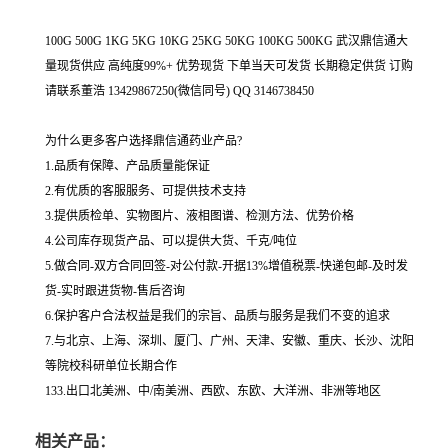
100G 500G 1KG 5KG 10KG 25KG 50KG 100KG 500KG 武汉鼎信通大
量现货供应 高纯度99%+ 优势现货 下单当天可发货 长期稳定供货 订购
请联系董浩 13429867250(微信同号) QQ 3146738450
为什么更多客户选择鼎信通药业产品?
1.品质有保障、产品质量能保证
2.有优质的客服服务、可提供技术支持
3.提供质检单、实物图片、液相图谱、检测方法、优势价格
4.公司库存现货产品、可以提供大货、千克/吨位
5.做合同-双方合同回签-对公付款-开据13%增值税票-快递包邮-及时发
货-实时跟进货物-售后咨询
6.保护客户合法权益是我们的宗旨、品质与服务是我们不变的追求
7.与北京、上海、深圳、厦门、广州、天津、安徽、重庆、长沙、沈阳
等院校科研单位长期合作
133.出口北美洲、中/南美洲、西欧、东欧、大洋洲、非洲等地区
相关产品：