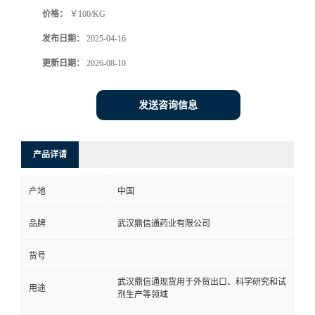
价格：
￥100/KG
系
发布日期：
2025-04-16
方
更新日期：
2026-08-10
式
发送咨询信息
在
产品详请
线
产地
中国
留
品牌
武汉鼎信通药业有限公司
言
货号
武汉鼎信通现货用于外贸出口、科学研究和试
用途
剂生产等领域