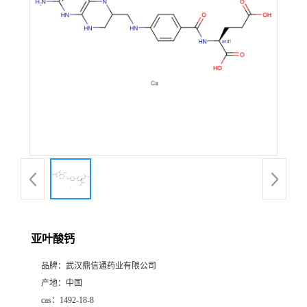
证
书
荣
誉
产
品
展
亚叶酸钙
厅
品牌：
武汉鼎信通药业有限公司
产地：
中国
联
cas：
1492-18-8