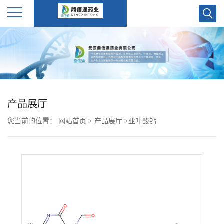
公
司
首
产品展厅
页
您当前的位置：
网站首页
>
产品展厅
>
亚叶酸钙
公
司
介
绍