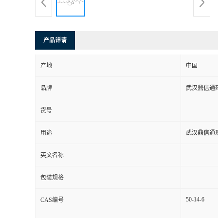
系
方
产品详请
式
产地
中国
品牌
武汉鼎信通
在
货号
线
用途
武汉鼎信通
留
英文名称
言
包装规格
50-14-6
CAS编号