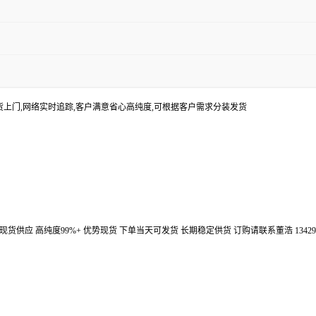
货上门,网络实时追踪,客户满意省心高纯度,可根据客户需求分装发货
汉鼎信通大量现货供应 高纯度99%+ 优势现货 下单当天可发货 长期稳定供货 订购请联系董浩 134298672