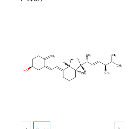
证
书
荣
誉
产
品
展
厅
联