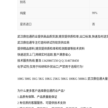
别名
99%
纯度
是否进口
否
武汉鼎信通药业提供高品质货源,随货提供质检单,出口标准,快递及时送
武汉鼎信通专注打造科研试剂现货供应商
提供精品原料,随货提供质检单和检测图谱等技术资料
快递送货上门,网络实时追踪,客户满意省心
技术服务热线:董浩 13429867250 Q Q 3146738450
化学试剂,仅用于科研和外贸出口,严禁用于违规行为!
100G 500G 1KG 5KG 10KG 25KG 50KG 100KG 500KG 武
为什么更多客户选择鼎信通药业产品?
1.品质有保障、产品质量能保证
2.有优质的客服服务、可提供技术支持