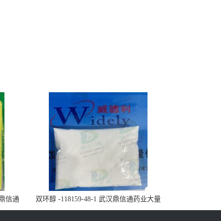
武汉鼎信通
双环醇 -118159-48-1 武汉鼎信通药业大量
现货供应