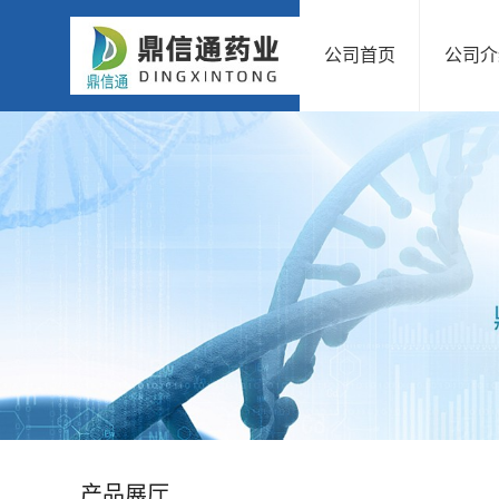
公司首页
公司介
公
司
首
页
公
司
介
绍
产品展厅