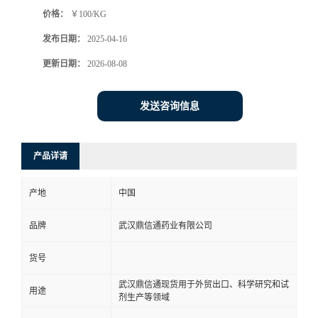
价格：
￥100/KG
系
发布日期：
2025-04-16
方
更新日期：
2026-08-08
式
发送咨询信息
在
产品详请
线
产地
中国
留
品牌
武汉鼎信通药业有限公司
言
货号
武汉鼎信通现货用于外贸出口、科学研究和试
用途
剂生产等领域