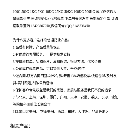
100G 500G 1KG 5KG 10KG 25KG 50KG 100KG 500KG 武汉鼎信通大
量现货供应 高纯度99%+ 优势现货 下单当天可发货 长期稳定供货 订购
请联系董浩 13429867250(微信同号) QQ 3146738450
为什么更多客户选择鼎信通药业产品?
1.品质有保障、产品质量能保证
2.有优质的客服服务、可提供技术支持
3.提供质检单、实物图片、液相图谱、检测方法、优势价格
4.公司库存现货产品、可以提供大货、千克/吨位
5.做合同-双方合同回签-对公付款-开据13%增值税票-快递包邮-及时发
货-实时跟进货物-售后咨询
6.保护客户合法权益是我们的宗旨、品质与服务是我们不变的追求
7.与北京、上海、深圳、厦门、广州、天津、安徽、重庆、长沙、沈阳
等院校科研单位长期合作
113.出口北美洲、中/南美洲、西欧、东欧、大洋洲、非洲等地区
相关产品：