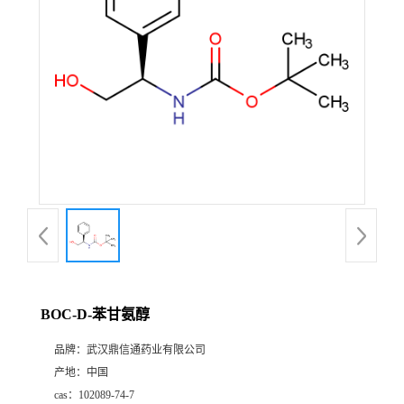
证
书
荣
誉
产
品
展
BOC-D-苯甘氨醇
厅
品牌：
武汉鼎信通药业有限公司
产地：
中国
联
cas：
102089-74-7