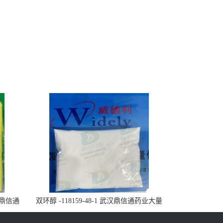
武汉鼎信通
双环醇 -118159-48-1 武汉鼎信通药业大量
现货供应