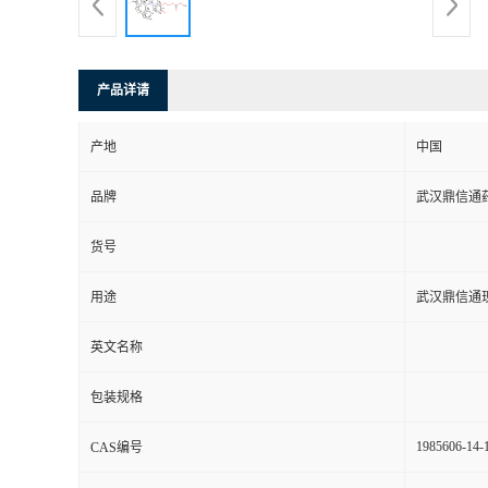
系
方
产品详请
式
产地
中国
品牌
武汉鼎信通
在
货号
线
用途
武汉鼎信通
留
英文名称
言
包装规格
1985606-14-
CAS编号