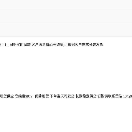
货上门,网络实时追踪,客户满意省心高纯度,可根据客户需求分装发货
汉鼎信通大量现货供应 高纯度99%+ 优势现货 下单当天可发货 长期稳定供货 订购请联系董浩 134298672