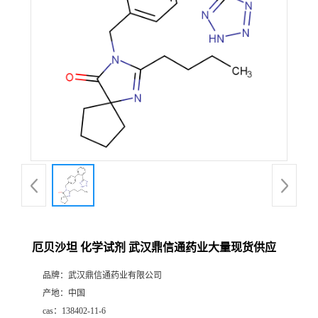
证
书
荣
誉
产
品
展
厄贝沙坦 化学试剂 武汉鼎信通药业大量现货供应
厅
品牌：
武汉鼎信通药业有限公司
产地：
中国
联
cas：
138402-11-6