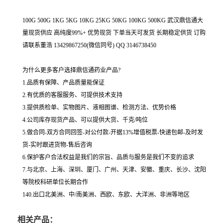
100G 500G 1KG 5KG 10KG 25KG 50KG 100KG 500KG 武汉鼎信通大
量现货供应 高纯度99%+ 优势现货 下单当天可发货 长期稳定供货 订购
请联系董浩 13429867250(微信同号) QQ 3146738450
为什么更多客户选择鼎信通药业产品?
1.品质有保障、产品质量能保证
2.有优质的客服服务、可提供技术支持
3.提供质检单、实物图片、液相图谱、检测方法、优势价格
4.公司库存现货产品、可以提供大货、千克/吨位
5.做合同-双方合同回签-对公付款-开据13%增值税票-快递包邮-及时发
货-实时跟进货物-售后咨询
6.保护客户合法权益是我们的宗旨、品质与服务是我们不变的追求
7.与北京、上海、深圳、厦门、广州、天津、安徽、重庆、长沙、沈阳
等院校科研单位长期合作
140.出口北美洲、中/南美洲、西欧、东欧、大洋洲、非洲等地区
相关产品：