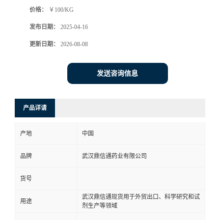
价格：
￥100/KG
系
发布日期：
2025-04-16
方
更新日期：
2026-08-08
式
发送咨询信息
在
产品详请
线
产地
中国
留
品牌
武汉鼎信通药业有限公司
言
货号
武汉鼎信通现货用于外贸出口、科学研究和试
用途
剂生产等领域