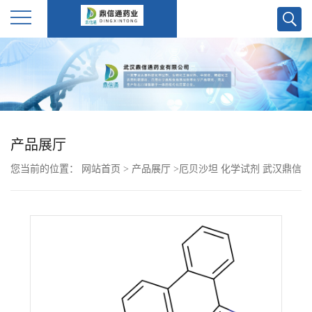
公
司
首
产品展厅
页
您当前的位置：
网站首页
>
产品展厅
>
厄贝沙坦 化学试剂 武汉鼎信
公
通药业大量现货供应
司
介
绍