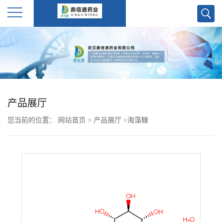
公
司
首
产品展厅
页
您当前的位置：
网站首页
>
产品展厅
>
海藻糖
公
司
介
绍