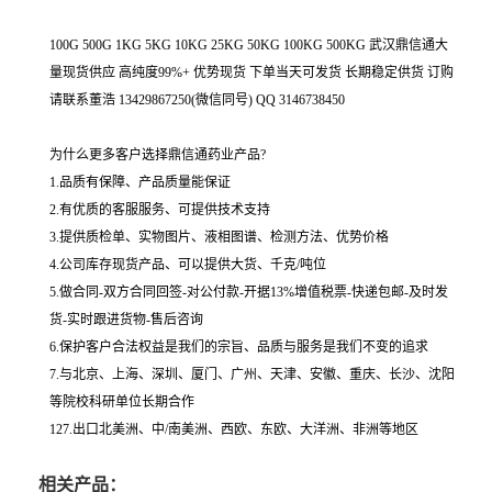
100G 500G 1KG 5KG 10KG 25KG 50KG 100KG 500KG 武汉鼎信通大
量现货供应 高纯度99%+ 优势现货 下单当天可发货 长期稳定供货 订购
请联系董浩 13429867250(微信同号) QQ 3146738450
为什么更多客户选择鼎信通药业产品?
1.品质有保障、产品质量能保证
2.有优质的客服服务、可提供技术支持
3.提供质检单、实物图片、液相图谱、检测方法、优势价格
4.公司库存现货产品、可以提供大货、千克/吨位
5.做合同-双方合同回签-对公付款-开据13%增值税票-快递包邮-及时发
货-实时跟进货物-售后咨询
6.保护客户合法权益是我们的宗旨、品质与服务是我们不变的追求
7.与北京、上海、深圳、厦门、广州、天津、安徽、重庆、长沙、沈阳
等院校科研单位长期合作
127.出口北美洲、中/南美洲、西欧、东欧、大洋洲、非洲等地区
相关产品：