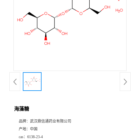
证
书
荣
誉
产
品
展
海藻糖
厅
品牌：
武汉鼎信通药业有限公司
产地：
中国
联
cas：
6138-23-4