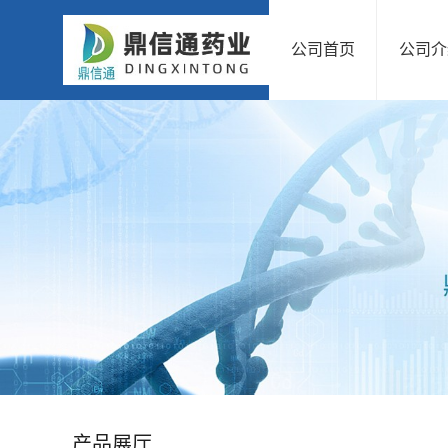
公司首页
公司介
公
司
首
页
公
司
介
绍
产品展厅