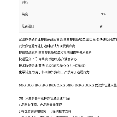
别名
99%
纯度
是否进口
否
武汉鼎信通药业提供高品质货源,随货提供质检单,出口标准,快递及时送
武汉鼎信通专注打造科研试剂现货供应商
提供精品原料,随货提供质检单和检测图谱等技术资料
快递送货上门,网络实时追踪,客户满意省心
技术服务热线:董浩 13429867250 Q Q 3146738450
化学试剂,仅用于科研和外贸出口,严禁用于违规行为!
100G 500G 1KG 5KG 10KG 25KG 50KG 100KG 500KG 武
为什么更多客户选择鼎信通药业产品?
1.品质有保障、产品质量能保证
2.有优质的客服服务、可提供技术支持