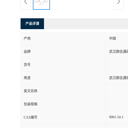
系
方
产品详请
式
产地
中国
品牌
武汉鼎信通
在
货号
线
用途
武汉鼎信通
留
英文名称
言
包装规格
9001-54-1
CAS编号