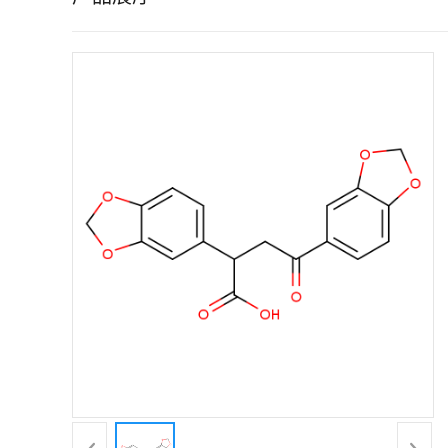
证
书
荣
誉
产
品
展
厅
联