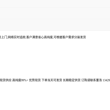
货上门,网络实时追踪,客户满意省心高纯度,可根据客户需求分装发货
汉鼎信通大量现货供应 高纯度99%+ 优势现货 下单当天可发货 长期稳定供货 订购请联系董浩 134298672