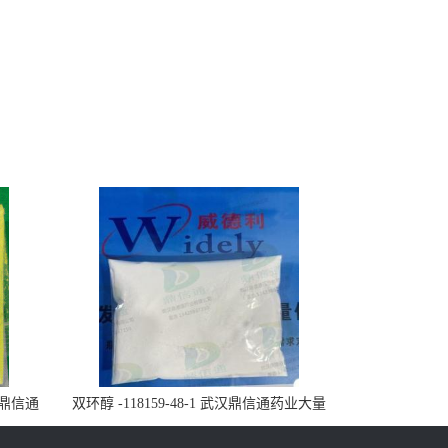
武汉鼎信通
双环醇 -118159-48-1 武汉鼎信通药业大量
现货供应