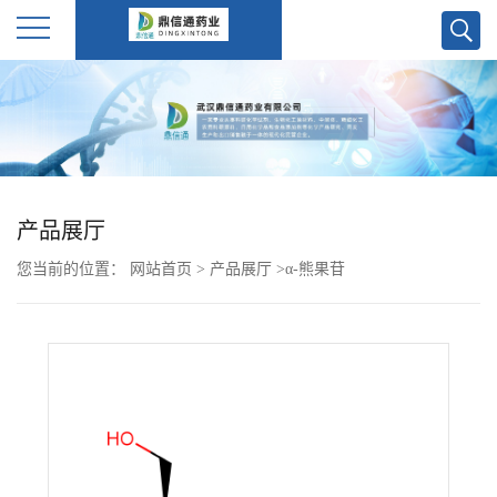
公
司
首
产品展厅
页
您当前的位置：
网站首页
>
产品展厅
>
α-熊果苷
公
司
介
绍