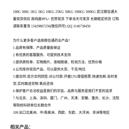
100G 500G 1KG 5KG 10KG 25KG 50KG 100KG 500KG 武汉鼎信通大
量现货供应 高纯度99%+ 优势现货 下单当天可发货 长期稳定供货 订购
请联系董浩 13429867250(微信同号) QQ 3146738450
为什么更多客户选择鼎信通药业产品?
1.品质有保障、产品质量能保证
2.有优质的客服服务、可提供技术支持
3.提供质检单、实物图片、液相图谱、检测方法、优势价格
4.公司库存现货产品、可以提供大货、千克/吨位
5.做合同-双方合同回签-对公付款-开据13%增值税票-快递包邮-及时发
货-实时跟进货物-售后咨询
6.保护客户合法权益是我们的宗旨、品质与服务是我们不变的追求
7.与北京、上海、深圳、厦门、广州、天津、安徽、重庆、长沙、沈阳
等院校科研单位长期合作
109.出口北美洲、中/南美洲、西欧、东欧、大洋洲、非洲等地区
相关产品：