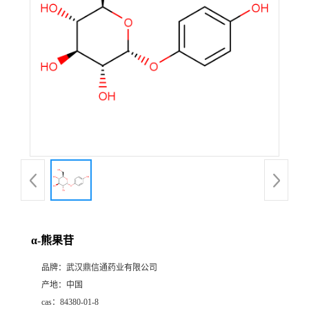
证
书
荣
誉
产
品
展
α-熊果苷
厅
品牌：
武汉鼎信通药业有限公司
产地：
中国
联
cas：
84380-01-8