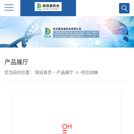
公
司
首
产品展厅
页
您当前的位置：
网站首页
>
产品展厅
>
L-阿拉伯糖
公
司
介
绍