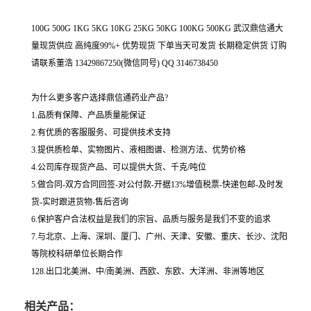
100G 500G 1KG 5KG 10KG 25KG 50KG 100KG 500KG 武汉鼎信通大
量现货供应 高纯度99%+ 优势现货 下单当天可发货 长期稳定供货 订购
请联系董浩 13429867250(微信同号) QQ 3146738450
为什么更多客户选择鼎信通药业产品?
1.品质有保障、产品质量能保证
2.有优质的客服服务、可提供技术支持
3.提供质检单、实物图片、液相图谱、检测方法、优势价格
4.公司库存现货产品、可以提供大货、千克/吨位
5.做合同-双方合同回签-对公付款-开据13%增值税票-快递包邮-及时发
货-实时跟进货物-售后咨询
6.保护客户合法权益是我们的宗旨、品质与服务是我们不变的追求
7.与北京、上海、深圳、厦门、广州、天津、安徽、重庆、长沙、沈阳
等院校科研单位长期合作
128.出口北美洲、中/南美洲、西欧、东欧、大洋洲、非洲等地区
相关产品：