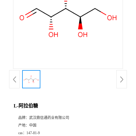
证
书
荣
誉
产
品
展
L-阿拉伯糖
厅
品牌：
武汉鼎信通药业有限公司
产地：
中国
联
cas：
147-81-9