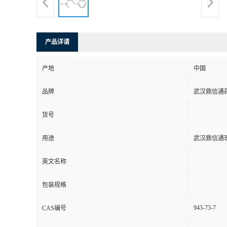
系
方
产品详请
式
产地
中国
品牌
武汉鼎信通
在
货号
线
用途
武汉鼎信通
留
英文名称
言
包装规格
943-73-7
CAS编号