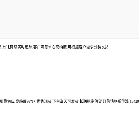
货上门,网络实时追踪,客户满意省心高纯度,可根据客户需求分装发货
汉鼎信通大量现货供应 高纯度99%+ 优势现货 下单当天可发货 长期稳定供货 订购请联系董浩 134298672