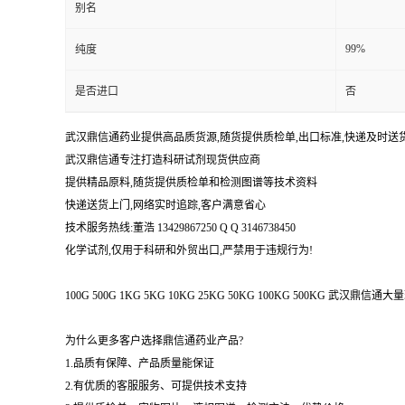
别名
99%
纯度
是否进口
否
武汉鼎信通药业提供高品质货源,随货提供质检单,出口标准,快递及时送
武汉鼎信通专注打造科研试剂现货供应商
提供精品原料,随货提供质检单和检测图谱等技术资料
快递送货上门,网络实时追踪,客户满意省心
技术服务热线:董浩 13429867250 Q Q 3146738450
化学试剂,仅用于科研和外贸出口,严禁用于违规行为!
100G 500G 1KG 5KG 10KG 25KG 50KG 100KG 500KG 武
为什么更多客户选择鼎信通药业产品?
1.品质有保障、产品质量能保证
2.有优质的客服服务、可提供技术支持