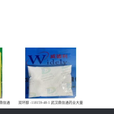
武汉鼎信通
双环醇 -118159-48-1 武汉鼎信通药业大量
现货供应