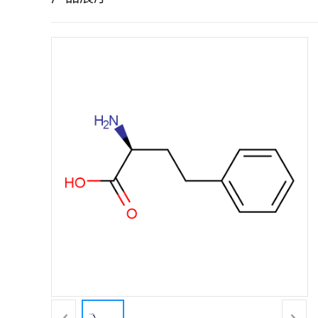
证
书
荣
誉
产
品
展
厅
联