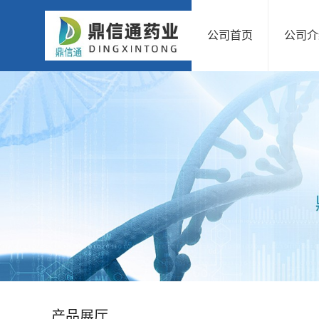
公司首页
公司介
公
司
首
页
公
司
介
绍
产品展厅