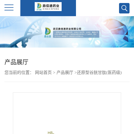
公
司
首
产品展厅
页
您当前的位置：
网站首页
>
产品展厅
>
还原型谷胱甘肽(医药级)
公
司
介
绍