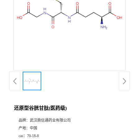
证
书
荣
誉
产
品
展
还原型谷胱甘肽(医药级)
厅
品牌：
武汉鼎信通药业有限公司
产地：
中国
联
cas：
70-18-8