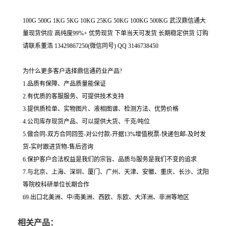
100G 500G 1KG 5KG 10KG 25KG 50KG 100KG 500KG 武汉鼎信通大
量现货供应 高纯度99%+ 优势现货 下单当天可发货 长期稳定供货 订购
请联系董浩 13429867250(微信同号) QQ 3146738450
为什么更多客户选择鼎信通药业产品?
1.品质有保障、产品质量能保证
2.有优质的客服服务、可提供技术支持
3.提供质检单、实物图片、液相图谱、检测方法、优势价格
4.公司库存现货产品、可以提供大货、千克/吨位
5.做合同-双方合同回签-对公付款-开据13%增值税票-快递包邮-及时发
货-实时跟进货物-售后咨询
6.保护客户合法权益是我们的宗旨、品质与服务是我们不变的追求
7.与北京、上海、深圳、厦门、广州、天津、安徽、重庆、长沙、沈阳
等院校科研单位长期合作
69.出口北美洲、中/南美洲、西欧、东欧、大洋洲、非洲等地区
相关产品：