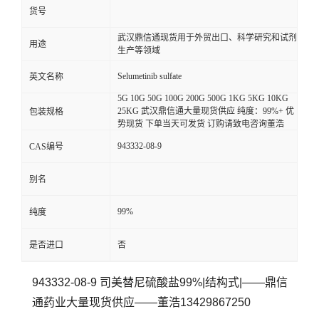
货号
武汉鼎信通现货用于外贸出口、科学研究和试剂
用途
生产等领域
Selumetinib sulfate
英文名称
5G 10G 50G 100G 200G 500G 1KG 5KG 10KG
25KG 武汉鼎信通大量现货供应 纯度：99%+ 优
包装规格
势现货 下单当天可发货 订购请致电咨询董浩
943332-08-9
CAS编号
别名
99%
纯度
是否进口
否
943332-08-9 司美替尼硫酸盐99%|结构式|——鼎信
通药业大量现货供应——董浩13429867250