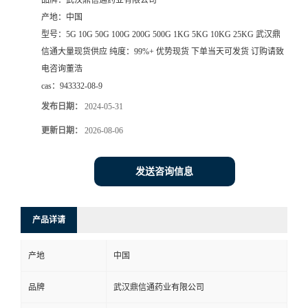
品牌：
武汉鼎信通药业有限公司
产地：
中国
系
型号：
5G 10G 50G 100G 200G 500G 1KG 5KG 10KG 25KG 武汉鼎
信通大量现货供应 纯度：99%+ 优势现货 下单当天可发货 订购请致
方
电咨询董浩
cas：
943332-08-9
式
发布日期：
2024-05-31
在
更新日期：
2026-08-06
线
发送咨询信息
留
产品详请
言
产地
中国
品牌
武汉鼎信通药业有限公司