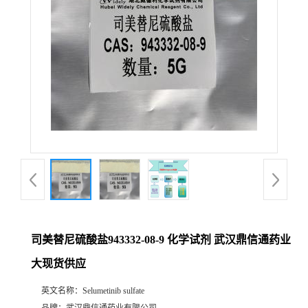
证
书
荣
誉
产
品
展
司美替尼硫酸盐943332-08-9 化学试剂 武汉鼎信通药业
厅
大现货供应
英文名称：
Selumetinib sulfate
联