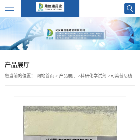
公
司
首
产品展厅
页
您当前的位置：
网站首页
>
产品展厅
>
科研化学试剂
>
司美替尼硫
公
酸盐943332-08-9 化学试剂 武汉鼎信通药业大现货供应
司
介
绍