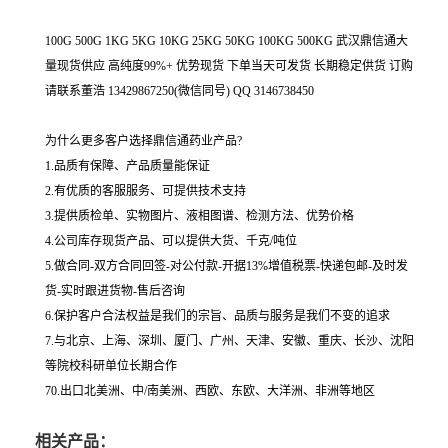
100G 500G 1KG 5KG 10KG 25KG 50KG 100KG 500KG 武汉鼎信通大
量现货供应 高纯度99%+ 优势现货 下单当天可发货 长期稳定供货 订购
请联系董浩 13429867250(微信同号) QQ 3146738450
为什么更多客户选择鼎信通药业产品?
1.品质有保障、产品质量能保证
2.有优质的客服服务、可提供技术支持
3.提供质检单、实物图片、液相图谱、检测方法、优势价格
4.公司库存现货产品、可以提供大货、千克/吨位
5.做合同-双方合同回签-对公付款-开据13%增值税票-快递包邮-及时发
货-实时跟进货物-售后咨询
6.保护客户合法权益是我们的宗旨、品质与服务是我们不变的追求
7.与北京、上海、深圳、厦门、广州、天津、安徽、重庆、长沙、沈阳
等院校科研单位长期合作
70.出口北美洲、中/南美洲、西欧、东欧、大洋洲、非洲等地区
相关产品：