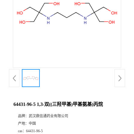
证
书
荣
誉
产
品
展
64431-96-5 1,3-双((三羟甲基)甲基氨基)丙烷
厅
品牌：
武汉鼎信通药业有限公司
产地：
中国
联
cas：
64431-96-5