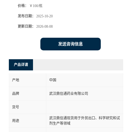
价格：
￥100/瓶
系
发布日期：
2025-10-20
方
更新日期：
2026-08-08
式
发送咨询信息
在
产品详请
线
产地
中国
留
品牌
武汉鼎信通药业有限公司
言
货号
武汉鼎信通现货用于外贸出口、科学研究和试
用途
剂生产等领域