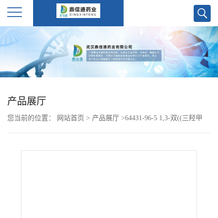
公
司
首
产品展厅
页
您当前的位置：
网站首页
>
产品展厅
>
64431-96-5 1,3-双((三羟甲
公
基)甲基氨基)丙烷
司
介
绍