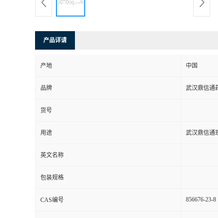
系
方
产品详请
式
产地
中国
品牌
武汉鼎信通
在
货号
线
用途
武汉鼎信通
留
英文名称
言
包装规格
856676-23-8
CAS编号