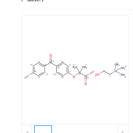
证
书
荣
誉
产
品
展
厅
联