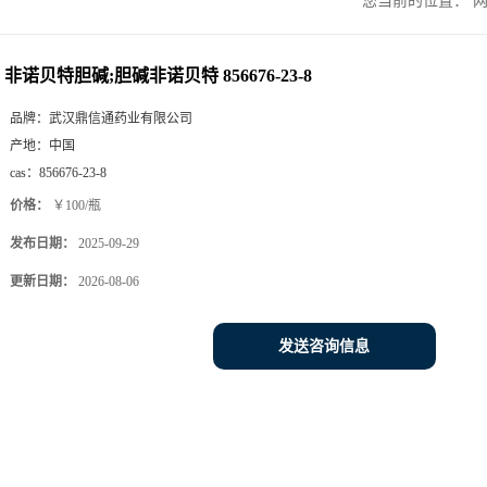
您当前的位置：
非诺贝特胆碱;胆碱非诺贝特 856676-23-8
品牌：
武汉鼎信通药业有限公司
产地：
中国
cas：
856676-23-8
价格：
￥100/瓶
发布日期：
2025-09-29
更新日期：
2026-08-06
发送咨询信息