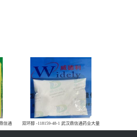
武汉鼎信通
双环醇 -118159-48-1 武汉鼎信通药业大量
现货供应