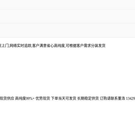
货上门,网络实时追踪,客户满意省心高纯度,可根据客户需求分装发货
汉鼎信通大量现货供应 高纯度99%+ 优势现货 下单当天可发货 长期稳定供货 订购请联系董浩 134298672