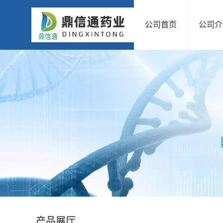
公司首页
公司介
公
司
首
页
公
司
介
绍
产品展厅