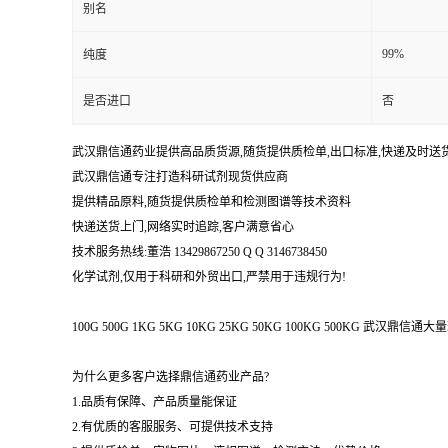
别名
99%
纯度
是否进口
否
武汉鼎信通药业提供高品质货源,随货提供质检单,出口标准,快递及时送
武汉鼎信通专注打造科研试剂现货供应商
提供精品原料,随货提供质检单和检测图谱等技术资料
快递送货上门,网络实时追踪,客户满意省心
技术服务热线:董浩 13429867250 Q Q 3146738450
化学试剂,仅用于科研和外贸出口,严禁用于违规行为!
100G 500G 1KG 5KG 10KG 25KG 50KG 100KG 500KG 武
为什么更多客户选择鼎信通药业产品?
1.品质有保障、产品质量能保证
2.有优质的客服服务、可提供技术支持