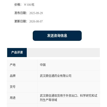
价格：
￥100/瓶
系
发布日期：
2025-09-29
方
更新日期：
2026-08-07
式
发送咨询信息
在
产品详请
线
产地
中国
留
品牌
武汉鼎信通药业有限公司
言
货号
武汉鼎信通现货用于外贸出口、科学研究和试
用途
剂生产等领域