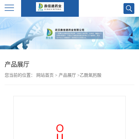
公
司
首
产品展厅
页
您当前的位置：
网站首页
>
产品展厅
>
乙酰氧肟酸
公
司
介
绍