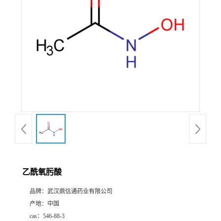
证
书
荣
誉
产
品
展
乙酰氧肟酸
厅
品牌：
武汉鼎信通药业有限公司
产地：
中国
联
cas：
546-88-3