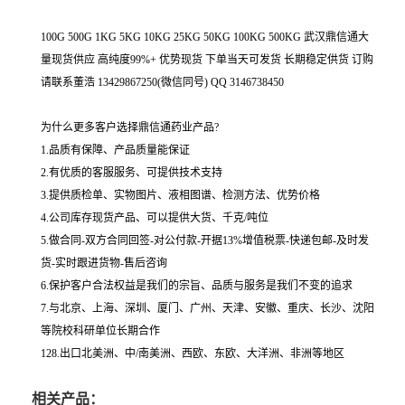
100G 500G 1KG 5KG 10KG 25KG 50KG 100KG 500KG 武汉鼎信通大
量现货供应 高纯度99%+ 优势现货 下单当天可发货 长期稳定供货 订购
请联系董浩 13429867250(微信同号) QQ 3146738450
为什么更多客户选择鼎信通药业产品?
1.品质有保障、产品质量能保证
2.有优质的客服服务、可提供技术支持
3.提供质检单、实物图片、液相图谱、检测方法、优势价格
4.公司库存现货产品、可以提供大货、千克/吨位
5.做合同-双方合同回签-对公付款-开据13%增值税票-快递包邮-及时发
货-实时跟进货物-售后咨询
6.保护客户合法权益是我们的宗旨、品质与服务是我们不变的追求
7.与北京、上海、深圳、厦门、广州、天津、安徽、重庆、长沙、沈阳
等院校科研单位长期合作
128.出口北美洲、中/南美洲、西欧、东欧、大洋洲、非洲等地区
相关产品：